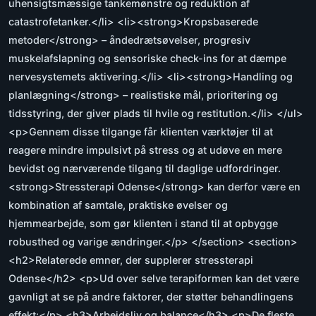
uhensigtsmæssige tankemønstre og reduktion af
catastrofetanker.</li> <li><strong>Kropsbaserede
metoder</strong> – åndedrætsøvelser, progresiv
muskelafslapning og sensoriske check-ins for at dæmpe
nervesystemets aktivering.</li> <li><strong>Handling og
planlægning</strong> – realistiske mål, prioritering og
tidsstyring, der giver plads til hvile og restitution.</li> </ul>
<p>Gennem disse tilgange får klienten værktøjer til at
reagere mindre impulsivt på stress og at udøve en mere
bevidst og nærværende tilgang til daglige udfordringer.
<strong>Stressterapi Odense</strong> kan derfor være en
kombination af samtale, praktiske øvelser og
hjemmearbejde, som gør klienten i stand til at opbygge
robusthed og varige ændringer.</p> </section> <section>
<h2>Relaterede emner, der supplerer stressterapi
Odense</h2> <p>Ud over selve terapiformen kan det være
gavnligt at se på andre faktorer, der støtter behandlingens
effekt:</p> <h3>Arbejdsliv og balance</h3> <p>De fleste