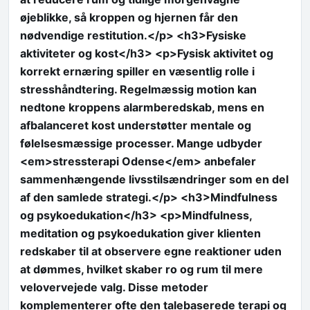
øjeblikke, så kroppen og hjernen får den
nødvendige restitution.</p> <h3>Fysiske
aktiviteter og kost</h3> <p>Fysisk aktivitet og
korrekt ernæring spiller en væsentlig rolle i
stresshåndtering. Regelmæssig motion kan
nedtone kroppens alarmberedskab, mens en
afbalanceret kost understøtter mentale og
følelsesmæssige processer. Mange udbyder
<em>stressterapi Odense</em> anbefaler
sammenhængende livsstilsændringer som en del
af den samlede strategi.</p> <h3>Mindfulness
og psykoedukation</h3> <p>Mindfulness,
meditation og psykoedukation giver klienten
redskaber til at observere egne reaktioner uden
at dømmes, hvilket skaber ro og rum til mere
velovervejede valg. Disse metoder
komplementerer ofte den talebaserede terapi og