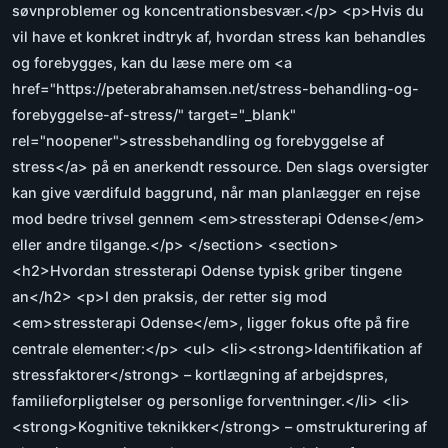
søvnproblemer og koncentrationsbesvær.</p> <p>Hvis du
vil have et konkret indtryk af, hvordan stress kan behandles
og forebygges, kan du læse mere om <a
href="https://peterabrahamsen.net/stress-behandling-og-
forebyggelse-af-stress/" target="_blank"
rel="noopener">stressbehandling og forebyggelse af
stress</a> på en anerkendt ressource. Den slags oversigter
kan give værdifuld baggrund, når man planlægger en rejse
mod bedre trivsel gennem <em>stressterapi Odense</em>
eller andre tilgange.</p> </section> <section>
<h2>Hvordan stressterapi Odense typisk griber tingene
an</h2> <p>I den praksis, der retter sig mod
<em>stressterapi Odense</em>, ligger fokus ofte på fire
centrale elementer:</p> <ul> <li><strong>Identifikation af
stressfaktorer</strong> – kortlægning af arbejdspres,
familieforpligtelser og personlige forventninger.</li> <li>
<strong>Kognitive teknikker</strong> – omstrukturering af