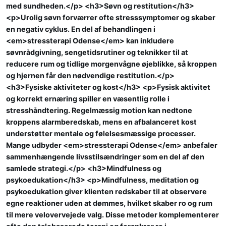
med sundheden.</p> <h3>Søvn og restitution</h3>
<p>Urolig søvn forværrer ofte stresssymptomer og skaber
en negativ cyklus. En del af behandlingen i
<em>stressterapi Odense</em> kan inkludere
søvnrådgivning, sengetidsrutiner og teknikker til at
reducere rum og tidlige morgenvågne øjeblikke, så kroppen
og hjernen får den nødvendige restitution.</p>
<h3>Fysiske aktiviteter og kost</h3> <p>Fysisk aktivitet
og korrekt ernæring spiller en væsentlig rolle i
stresshåndtering. Regelmæssig motion kan nedtone
kroppens alarmberedskab, mens en afbalanceret kost
understøtter mentale og følelsesmæssige processer.
Mange udbyder <em>stressterapi Odense</em> anbefaler
sammenhængende livsstilsændringer som en del af den
samlede strategi.</p> <h3>Mindfulness og
psykoedukation</h3> <p>Mindfulness, meditation og
psykoedukation giver klienten redskaber til at observere
egne reaktioner uden at dømmes, hvilket skaber ro og rum
til mere velovervejede valg. Disse metoder komplementerer