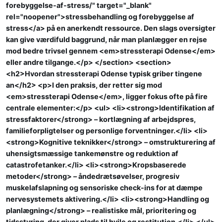
forebyggelse-af-stress/" target="_blank"
rel="noopener">stressbehandling og forebyggelse af
stress</a> på en anerkendt ressource. Den slags oversigter
kan give værdifuld baggrund, når man planlægger en rejse
mod bedre trivsel gennem <em>stressterapi Odense</em>
eller andre tilgange.</p> </section> <section>
<h2>Hvordan stressterapi Odense typisk griber tingene
an</h2> <p>I den praksis, der retter sig mod
<em>stressterapi Odense</em>, ligger fokus ofte på fire
centrale elementer:</p> <ul> <li><strong>Identifikation af
stressfaktorer</strong> – kortlægning af arbejdspres,
familieforpligtelser og personlige forventninger.</li> <li>
<strong>Kognitive teknikker</strong> – omstrukturering af
uhensigtsmæssige tankemønstre og reduktion af
catastrofetanker.</li> <li><strong>Kropsbaserede
metoder</strong> – åndedrætsøvelser, progresiv
muskelafslapning og sensoriske check-ins for at dæmpe
nervesystemets aktivering.</li> <li><strong>Handling og
planlægning</strong> – realistiske mål, prioritering og
tidsstyring, der giver plads til hvile og restitution.</li> </ul>