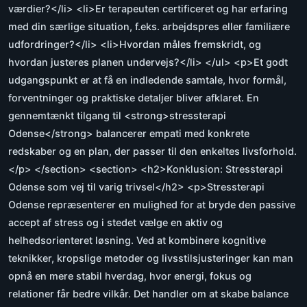
værdier?</li> <li>Er terapeuten certificeret og har erfaring
med din særlige situation, f.eks. arbejdspres eller familiære
udfordringer?</li> <li>Hvordan måles fremskridt, og
hvordan justeres planen undervejs?</li> </ul> <p>Et godt
udgangspunkt er at få en indledende samtale, hvor formål,
forventninger og praktiske detaljer bliver afklaret. En
gennemtænkt tilgang til <strong>stressterapi
Odense</strong> balancerer empati med konkrete
redskaber og en plan, der passer til den enkeltes livsforhold.
</p> </section> <section> <h2>Konklusion: Stressterapi
Odense som vej til varig trivsel</h2> <p>Stressterapi
Odense repræsenterer en mulighed for at bryde den passive
accept af stress og i stedet vælge en aktiv og
helhedsorienteret løsning. Ved at kombinere kognitive
teknikker, kropslige metoder og livsstilsjusteringer kan man
opnå en mere stabil hverdag, hvor energi, fokus og
relationer får bedre vilkår. Det handler om at skabe balance