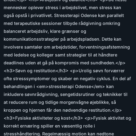
mennesker oplever stress i arbejdslivet, men stress kan
også opstå i privatlivet. Stressterapi Odense kan parallelt
med terapeutiske sessioner tilbyde rådgivning omkring
balanceret arbejdsliv, klare grænser og
kommunikationsstrategier på arbejdspladsen. Dette kan
involvere samtaler om arbejdstider, forventningsafstemning
med ledelse og kolleger samt strategier til at håndtere
deadlines uden at gå på kompromis med sundheden.</p>
<h3>Søvn og restitution</h3> <p>Urolig søvn forværrer
ofte stresssymptomer og skaber en negativ cyklus. En del af
behandlingen i <em>stressterapi Odense</em> kan
inkludere søvnrådgivning, sengetidsrutiner og teknikker til
at reducere rum og tidlige morgenvågne øjeblikke, så
kroppen og hjernen får den nødvendige restitution.</p>
<h3>Fysiske aktiviteter og kost</h3> <p>Fysisk aktivitet og
korrekt ernæring spiller en væsentlig rolle i
stresshåndtering. Regelmæssig motion kan nedtone