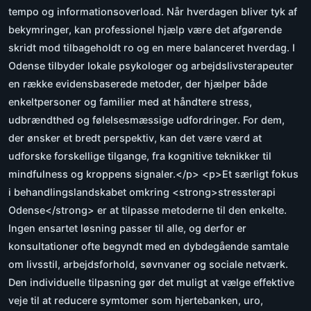
tempo og informationsoverload. Når hverdagen bliver tyk af
bekymringer, kan professionel hjælp være det afgørende
skridt mod tilbageholdt ro og en mere balanceret hverdag. I
Odense tilbyder lokale psykologer og arbejdslivsterapeuter
en række evidensbaserede metoder, der hjælper både
enkeltpersoner og familier med at håndtere stress,
udbrændthed og følelsesmæssige udfordringer. For dem,
der ønsker et bredt perspektiv, kan det være værd at
udforske forskellige tilgange, fra kognitive teknikker til
mindfulness og kroppens signaler.</p> <p>Et særligt fokus
i behandlingslandskabet omkring <strong>stressterapi
Odense</strong> er at tilpasse metoderne til den enkelte.
Ingen ensartet løsning passer til alle, og derfor er
konsultationer ofte begyndt med en dybdegående samtale
om livsstil, arbejdsforhold, søvnvaner og sociale netværk.
Den individuelle tilpasning gør det muligt at vælge effektive
veje til at reducere symtomer som hjertebanken, uro,