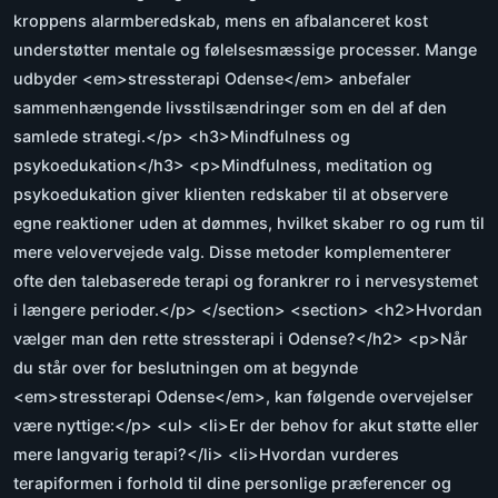
kroppens alarmberedskab, mens en afbalanceret kost
understøtter mentale og følelsesmæssige processer. Mange
udbyder <em>stressterapi Odense</em> anbefaler
sammenhængende livsstilsændringer som en del af den
samlede strategi.</p> <h3>Mindfulness og
psykoedukation</h3> <p>Mindfulness, meditation og
psykoedukation giver klienten redskaber til at observere
egne reaktioner uden at dømmes, hvilket skaber ro og rum til
mere velovervejede valg. Disse metoder komplementerer
ofte den talebaserede terapi og forankrer ro i nervesystemet
i længere perioder.</p> </section> <section> <h2>Hvordan
vælger man den rette stressterapi i Odense?</h2> <p>Når
du står over for beslutningen om at begynde
<em>stressterapi Odense</em>, kan følgende overvejelser
være nyttige:</p> <ul> <li>Er der behov for akut støtte eller
mere langvarig terapi?</li> <li>Hvordan vurderes
terapiformen i forhold til dine personlige præferencer og