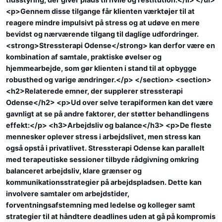
<p>Gennem disse tilgange får klienten værktøjer til at
reagere mindre impulsivt på stress og at udøve en mere
bevidst og nærværende tilgang til daglige udfordringer.
<strong>Stressterapi Odense</strong> kan derfor være en
kombination af samtale, praktiske øvelser og
hjemmearbejde, som gør klienten i stand til at opbygge
robusthed og varige ændringer.</p> </section> <section>
<h2>Relaterede emner, der supplerer stressterapi
Odense</h2> <p>Ud over selve terapiformen kan det være
gavnligt at se på andre faktorer, der støtter behandlingens
effekt:</p> <h3>Arbejdsliv og balance</h3> <p>De fleste
mennesker oplever stress i arbejdslivet, men stress kan
også opstå i privatlivet. Stressterapi Odense kan parallelt
med terapeutiske sessioner tilbyde rådgivning omkring
balanceret arbejdsliv, klare grænser og
kommunikationsstrategier på arbejdspladsen. Dette kan
involvere samtaler om arbejdstider,
forventningsafstemning med ledelse og kolleger samt
strategier til at håndtere deadlines uden at gå på kompromis