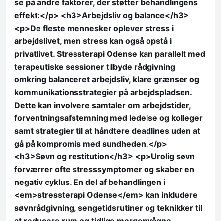
se på andre faktorer, der støtter behandlingens
effekt:</p> <h3>Arbejdsliv og balance</h3>
<p>De fleste mennesker oplever stress i
arbejdslivet, men stress kan også opstå i
privatlivet. Stressterapi Odense kan parallelt med
terapeutiske sessioner tilbyde rådgivning
omkring balanceret arbejdsliv, klare grænser og
kommunikationsstrategier på arbejdspladsen.
Dette kan involvere samtaler om arbejdstider,
forventningsafstemning med ledelse og kolleger
samt strategier til at håndtere deadlines uden at
gå på kompromis med sundheden.</p>
<h3>Søvn og restitution</h3> <p>Urolig søvn
forværrer ofte stresssymptomer og skaber en
negativ cyklus. En del af behandlingen i
<em>stressterapi Odense</em> kan inkludere
søvnrådgivning, sengetidsrutiner og teknikker til
at reducere rum og tidlige morgenvågne