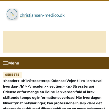
Skip to content
Menu
SENESTE
<header> <h1>Stressterapi Odense: Vejen til ro i en travel
hverdag</h1> </header> <section> <p>Stressterapi
Odense er for mange en livline i en verden fuld af krav,
skiftende tempo og informationsoverload. Når hverdagen
bliver tyk af bekymringer, kan professionel hjælp være det
afgørende skridt mod tilbageholdt ro og en mere balanceret