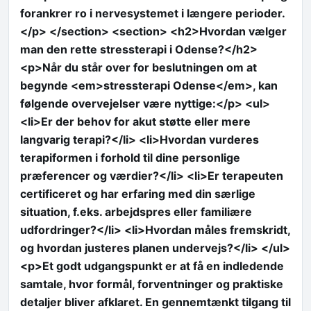
forankrer ro i nervesystemet i længere perioder.
</p> </section> <section> <h2>Hvordan vælger
man den rette stressterapi i Odense?</h2>
<p>Når du står over for beslutningen om at
begynde <em>stressterapi Odense</em>, kan
følgende overvejelser være nyttige:</p> <ul>
<li>Er der behov for akut støtte eller mere
langvarig terapi?</li> <li>Hvordan vurderes
terapiformen i forhold til dine personlige
præferencer og værdier?</li> <li>Er terapeuten
certificeret og har erfaring med din særlige
situation, f.eks. arbejdspres eller familiære
udfordringer?</li> <li>Hvordan måles fremskridt,
og hvordan justeres planen undervejs?</li> </ul>
<p>Et godt udgangspunkt er at få en indledende
samtale, hvor formål, forventninger og praktiske
detaljer bliver afklaret. En gennemtænkt tilgang til