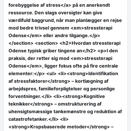
forebyggelse af stress</a> på en anerkendt
ressource. Den slags oversigter kan give
værdifuld baggrund, når man planlægger en rejse
mod bedre trivsel gennem <em>stressterapi
Odense</em> eller andre tilgange.</p>
</section> <section> <h2>Hvordan stressterapi
Odense typisk griber tingene an</h2> <p>I den
praksis, der retter sig mod <em>stressterapi
Odense</em>, ligger fokus ofte på fire centrale
elementer:</p> <ul> <li><strong>Identifikation
af stressfaktorer</strong> – kortlægning af
arbejdspres, familieforpligtelser og personlige
forventninger.</li> <li><strong>Kognitive
teknikker</strong> – omstrukturering af
uhensigtsmæssige tankemønstre og reduktion af
catastrofetanker.</li> <li>
<strong>Kropsbaserede metoder</strong> –