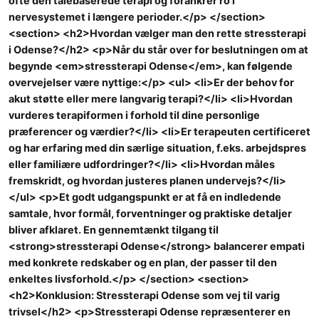
ofte den talebaserede terapi og forankrer ro i
nervesystemet i længere perioder.</p> </section>
<section> <h2>Hvordan vælger man den rette stressterapi
i Odense?</h2> <p>Når du står over for beslutningen om at
begynde <em>stressterapi Odense</em>, kan følgende
overvejelser være nyttige:</p> <ul> <li>Er der behov for
akut støtte eller mere langvarig terapi?</li> <li>Hvordan
vurderes terapiformen i forhold til dine personlige
præferencer og værdier?</li> <li>Er terapeuten certificeret
og har erfaring med din særlige situation, f.eks. arbejdspres
eller familiære udfordringer?</li> <li>Hvordan måles
fremskridt, og hvordan justeres planen undervejs?</li>
</ul> <p>Et godt udgangspunkt er at få en indledende
samtale, hvor formål, forventninger og praktiske detaljer
bliver afklaret. En gennemtænkt tilgang til
<strong>stressterapi Odense</strong> balancerer empati
med konkrete redskaber og en plan, der passer til den
enkeltes livsforhold.</p> </section> <section>
<h2>Konklusion: Stressterapi Odense som vej til varig
trivsel</h2> <p>Stressterapi Odense repræsenterer en