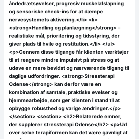
åndedrætsøvelser, progresiv muskelafslapning
og sensoriske check-ins for at dæmpe
nervesystemets aktivering.</li> <li>
<strong>Handling og planlægning</strong> –
realistiske mål, prioritering og tidsstyring, der
giver plads til hvile og restitution.</li> </ul>
<p>Gennem disse tilgange får klienten værktøjer
til at reagere mindre impulsivt på stress og at
udøve en mere bevidst og nærværende tilgang til
daglige udfordringer. <strong>Stressterapi
Odense</strong> kan derfor være en
kombination af samtale, praktiske øvelser og
hjemmearbejde, som gør klienten i stand til at
opbygge robusthed og varige ændringer.</p>
</section> <section> <h2>Relaterede emner,
der supplerer stressterapi Odense</h2> <p>Ud
over selve terapiformen kan det være gavnligt at