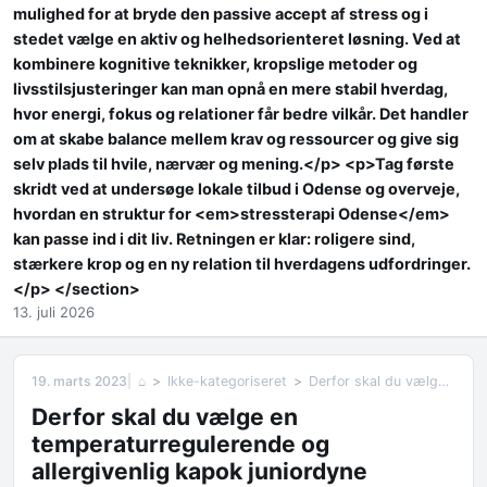
mulighed for at bryde den passive accept af stress og i
stedet vælge en aktiv og helhedsorienteret løsning. Ved at
kombinere kognitive teknikker, kropslige metoder og
livsstilsjusteringer kan man opnå en mere stabil hverdag,
hvor energi, fokus og relationer får bedre vilkår. Det handler
om at skabe balance mellem krav og ressourcer og give sig
selv plads til hvile, nærvær og mening.</p> <p>Tag første
skridt ved at undersøge lokale tilbud i Odense og overveje,
hvordan en struktur for <em>stressterapi Odense</em>
kan passe ind i dit liv. Retningen er klar: roligere sind,
stærkere krop og en ny relation til hverdagens udfordringer.
</p> </section>
13. juli 2026
19. marts 2023
⌂
Ikke-kategoriseret
Derfor skal du vælge en temperaturregulerende og allergivenlig kapok juniordyne
Derfor skal du vælge en
temperaturregulerende og
allergivenlig kapok juniordyne