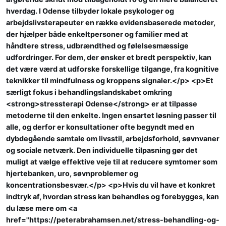
hverdag. I Odense tilbyder lokale psykologer og
arbejdslivsterapeuter en række evidensbaserede metoder,
der hjælper både enkeltpersoner og familier med at
håndtere stress, udbrændthed og følelsesmæssige
udfordringer. For dem, der ønsker et bredt perspektiv, kan
det være værd at udforske forskellige tilgange, fra kognitive
teknikker til mindfulness og kroppens signaler.</p> <p>Et
særligt fokus i behandlingslandskabet omkring
<strong>stressterapi Odense</strong> er at tilpasse
metoderne til den enkelte. Ingen ensartet løsning passer til
alle, og derfor er konsultationer ofte begyndt med en
dybdegående samtale om livsstil, arbejdsforhold, søvnvaner
og sociale netværk. Den individuelle tilpasning gør det
muligt at vælge effektive veje til at reducere symtomer som
hjertebanken, uro, søvnproblemer og
koncentrationsbesvær.</p> <p>Hvis du vil have et konkret
indtryk af, hvordan stress kan behandles og forebygges, kan
du læse mere om <a
href="https://peterabrahamsen.net/stress-behandling-og-