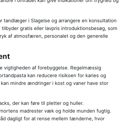
 andre i området kan give indikationer om tryghed og
r tandlæger i Slagelse og arrangere en konsultation
 tilbyder gratis eller lavpris introduktionsbesøg, som
dtryk af atmosfæren, personalet og den generelle
ent
ege vigtigheden af forebyggelse. Regelmæssig
uortandpasta kan reducere risikoen for karies og
kan mindre ændringer i kost og vaner have stor
s, der kan føre til pletter og huller.
e mortens madrester væk og holde munden fugtig.
tråd dagligt for at rense mellem tænderne, hvor