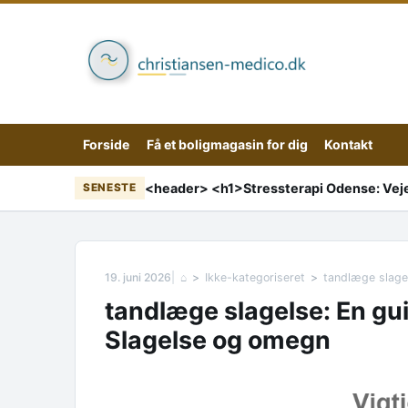
Skip to content
Forside
Få et boligmagasin for dig
Kontakt
SENESTE
19. juni 2026
⌂
Ikke-kategoriseret
tandlæge slagel
tandlæge slagelse: En guid
Slagelse og omegn