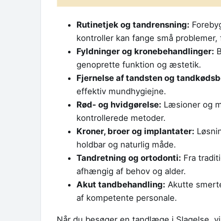
Rutinetjek og tandrensning:
Forebyg
kontroller kan fange små problemer, f
Fyldninger og kronebehandlinger:
B
genoprette funktion og æstetik.
Fjernelse af tandsten og tandkøds
effektiv mundhygiejne.
Rød- og hvidgørelse:
Læsioner og mi
kontrollerede metoder.
Kroner, broer og implantater:
Løsnin
holdbar og naturlig måde.
Tandretning og ortodonti:
Fra tradit
afhængig af behov og alder.
Akut tandbehandling:
Akutte smerte
af kompetente personale.
Når du besøger en tandlæge i Slagelse, v