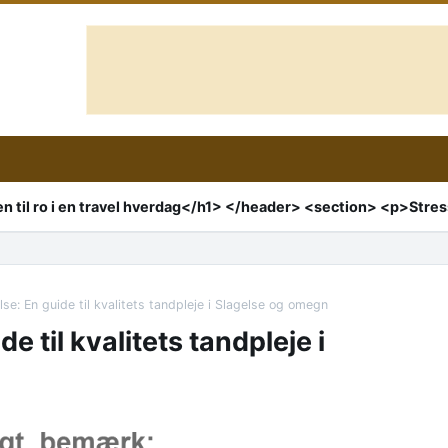
se: En guide til kvalitets tandpleje i Slagelse og omegn
e til kvalitets tandpleje i