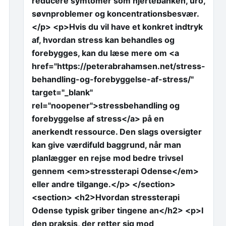
reducere symtomer som hjertebanken, uro,
søvnproblemer og koncentrationsbesvær.
</p> <p>Hvis du vil have et konkret indtryk
af, hvordan stress kan behandles og
forebygges, kan du læse mere om <a
href="https://peterabrahamsen.net/stress-
behandling-og-forebyggelse-af-stress/"
target="_blank"
rel="noopener">stressbehandling og
forebyggelse af stress</a> på en
anerkendt ressource. Den slags oversigter
kan give værdifuld baggrund, når man
planlægger en rejse mod bedre trivsel
gennem <em>stressterapi Odense</em>
eller andre tilgange.</p> </section>
<section> <h2>Hvordan stressterapi
Odense typisk griber tingene an</h2> <p>I
den praksis, der retter sig mod