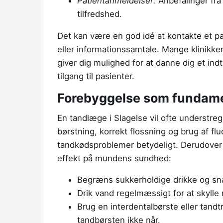
Patientanmeldelser:
Anbefalinger fra
tilfredshed.
Det kan være en god idé at kontakte et pa
eller informationssamtale. Mange klinikker
giver dig mulighed for at danne dig et in
tilgang til pasienter.
Forebyggelse som fundam
En tandlæge i Slagelse vil ofte understr
børstning, korrekt flossning og brug af fl
tandkødsproblemer betydeligt. Derudover 
effekt på mundens sundhed:
Begræns sukkerholdige drikke og snack
Drik vand regelmæssigt for at skyll
Brug en interdentalbørste eller tand
tandbørsten ikke når.