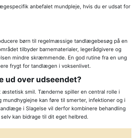
lægespecifik anbefalet mundpleje, hvis du er udsat for
introducere børn til regelmæssige tandlægebesøg på en
mrådet tilbyder barnematerialer, legerådgivere og
velsen mindre skræmmende. En god rutine fra en ung
re frygt for tandlægen i voksenlivet.
ge ud over udseendet?
 æstetisk smil. Tænderne spiller en central rolle i
ig mundhygiejne kan føre til smerter, infektioner og i
tandlæge i Slagelse vil derfor kombinere behandling
v kan bidrage til dit eget helbred.