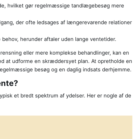
nde, hvilket gør regelmæssige tandlægebesøg mere
lgang, der ofte ledsages af længerevarende relationer
e behov, herunder aftaler uden lange ventetider.
ndrensning eller mere komplekse behandlinger, kan en
ed at udforme en skræddersyet plan. At opretholde en
regelmæssige besøg og en daglig indsats derhjemme.
ente?
ypisk et bredt spektrum af ydelser. Her er nogle af de