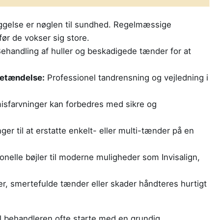
gelse er nøglen til sundhed. Regelmæssige
ør de vokser sig store.
ehandling af huller og beskadigede tænder for at
betændelse:
Professionel tandrensning og vejledning i
sfarvninger kan forbedres med sikre og
ger til at erstatte enkelt- eller multi-tænder på en
ionelle bøjler til moderne muligheder som Invisalign,
r, smertefulde tænder eller skader håndteres hurtigt
il behandleren ofte starte med en grundig