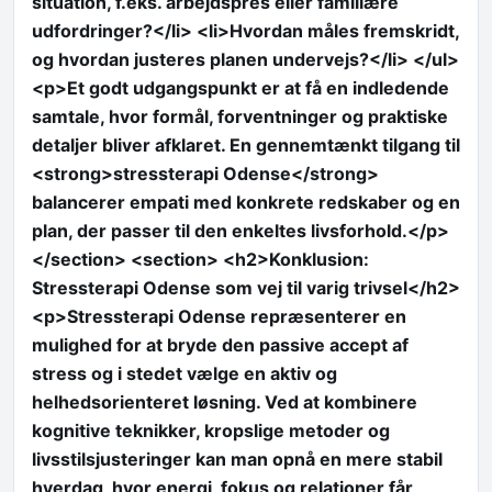
situation, f.eks. arbejdspres eller familiære
udfordringer?</li> <li>Hvordan måles fremskridt,
og hvordan justeres planen undervejs?</li> </ul>
<p>Et godt udgangspunkt er at få en indledende
samtale, hvor formål, forventninger og praktiske
detaljer bliver afklaret. En gennemtænkt tilgang til
<strong>stressterapi Odense</strong>
balancerer empati med konkrete redskaber og en
plan, der passer til den enkeltes livsforhold.</p>
</section> <section> <h2>Konklusion:
Stressterapi Odense som vej til varig trivsel</h2>
<p>Stressterapi Odense repræsenterer en
mulighed for at bryde den passive accept af
stress og i stedet vælge en aktiv og
helhedsorienteret løsning. Ved at kombinere
kognitive teknikker, kropslige metoder og
livsstilsjusteringer kan man opnå en mere stabil
hverdag, hvor energi, fokus og relationer får