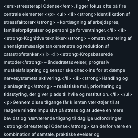
<em>stressterapi Odense</em>, ligger fokus ofte på fire
centrale elementer:</p> <ul> <li><strong>Identifikation af
stressfaktorer</strong> – kortlægning af arbejdspres,
familieforpligtelser og personlige forventninger.</li> <li>
<strong>Kognitive teknikker</strong> – omstrukturering af
uhensigtsmæssige tankemønstre og reduktion af
catastrofetanker.</li> <li><strong>Kropsbaserede
metoder</strong> – åndedrætsøvelser, progresiv
muskelafslapning og sensoriske check-ins for at dæmpe
nervesystemets aktivering.</li> <li><strong>Handling og
planlægning</strong> – realistiske mål, prioritering og
tidsstyring, der giver plads til hvile og restitution.</li> </ul>
<p>Gennem disse tilgange får klienten værktøjer til at
reagere mindre impulsivt på stress og at udøve en mere
bevidst og nærværende tilgang til daglige udfordringer.
<strong>Stressterapi Odense</strong> kan derfor være en
kombination af samtale, praktiske øvelser og