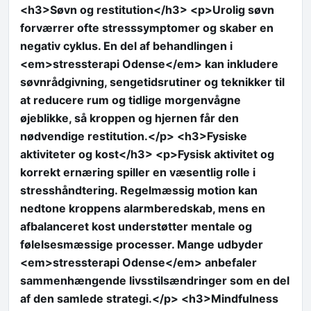
<h3>Søvn og restitution</h3> <p>Urolig søvn
forværrer ofte stresssymptomer og skaber en
negativ cyklus. En del af behandlingen i
<em>stressterapi Odense</em> kan inkludere
søvnrådgivning, sengetidsrutiner og teknikker til
at reducere rum og tidlige morgenvågne
øjeblikke, så kroppen og hjernen får den
nødvendige restitution.</p> <h3>Fysiske
aktiviteter og kost</h3> <p>Fysisk aktivitet og
korrekt ernæring spiller en væsentlig rolle i
stresshåndtering. Regelmæssig motion kan
nedtone kroppens alarmberedskab, mens en
afbalanceret kost understøtter mentale og
følelsesmæssige processer. Mange udbyder
<em>stressterapi Odense</em> anbefaler
sammenhængende livsstilsændringer som en del
af den samlede strategi.</p> <h3>Mindfulness