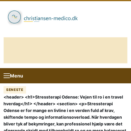
Skip to content
Menu
SENESTE
<header> <h1>Stressterapi Odense: Vejen til ro i en travel
hverdag</h1> </header> <section> <p>Stressterapi
Odense er for mange en livline i en verden fuld af krav,
skiftende tempo og informationsoverload. Når hverdagen
bliver tyk af bekymringer, kan professionel hjælp være det
afgørende skridt mod tilbageholdt ro og en mere balanceret