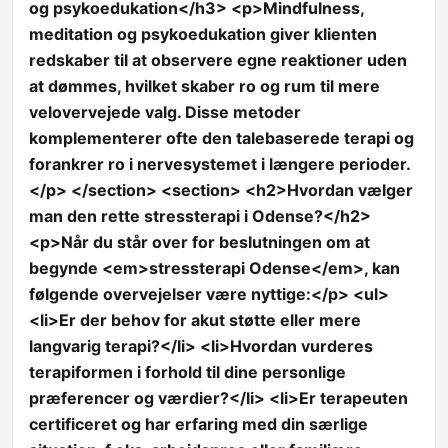
og psykoedukation</h3> <p>Mindfulness,
meditation og psykoedukation giver klienten
redskaber til at observere egne reaktioner uden
at dømmes, hvilket skaber ro og rum til mere
velovervejede valg. Disse metoder
komplementerer ofte den talebaserede terapi og
forankrer ro i nervesystemet i længere perioder.
</p> </section> <section> <h2>Hvordan vælger
man den rette stressterapi i Odense?</h2>
<p>Når du står over for beslutningen om at
begynde <em>stressterapi Odense</em>, kan
følgende overvejelser være nyttige:</p> <ul>
<li>Er der behov for akut støtte eller mere
langvarig terapi?</li> <li>Hvordan vurderes
terapiformen i forhold til dine personlige
præferencer og værdier?</li> <li>Er terapeuten
certificeret og har erfaring med din særlige