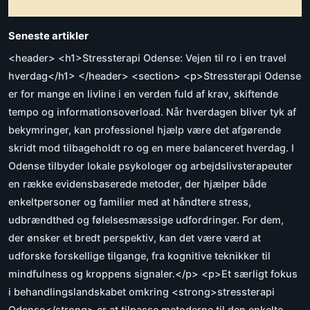
Seneste artikler
<header> <h1>Stressterapi Odense: Vejen til ro i en travel
hverdag</h1> </header> <section> <p>Stressterapi Odense
er for mange en livline i en verden fuld af krav, skiftende
tempo og informationsoverload. Når hverdagen bliver tyk af
bekymringer, kan professionel hjælp være det afgørende
skridt mod tilbageholdt ro og en mere balanceret hverdag. I
Odense tilbyder lokale psykologer og arbejdslivsterapeuter
en række evidensbaserede metoder, der hjælper både
enkeltpersoner og familier med at håndtere stress,
udbrændthed og følelsesmæssige udfordringer. For dem,
der ønsker et bredt perspektiv, kan det være værd at
udforske forskellige tilgange, fra kognitive teknikker til
mindfulness og kroppens signaler.</p> <p>Et særligt fokus
i behandlingslandskabet omkring <strong>stressterapi
Odense</strong> er at tilpasse metoderne til den enkelte.