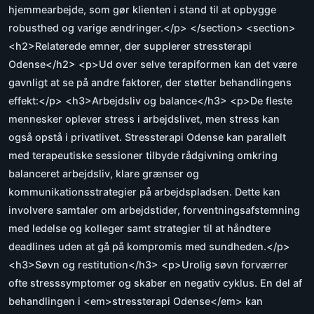
hjemmearbejde, som gør klienten i stand til at opbygge
robusthed og varige ændringer.</p> </section> <section>
<h2>Relaterede emner, der supplerer stressterapi
Odense</h2> <p>Ud over selve terapiformen kan det være
gavnligt at se på andre faktorer, der støtter behandlingens
effekt:</p> <h3>Arbejdsliv og balance</h3> <p>De fleste
mennesker oplever stress i arbejdslivet, men stress kan
også opstå i privatlivet. Stressterapi Odense kan parallelt
med terapeutiske sessioner tilbyde rådgivning omkring
balanceret arbejdsliv, klare grænser og
kommunikationsstrategier på arbejdspladsen. Dette kan
involvere samtaler om arbejdstider, forventningsafstemning
med ledelse og kolleger samt strategier til at håndtere
deadlines uden at gå på kompromis med sundheden.</p>
<h3>Søvn og restitution</h3> <p>Urolig søvn forværrer
ofte stresssymptomer og skaber en negativ cyklus. En del af
behandlingen i <em>stressterapi Odense</em> kan