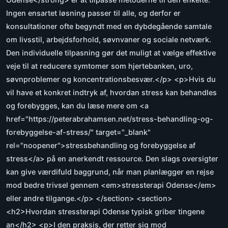
Ingen ensartet løsning passer til alle, og derfor er
konsultationer ofte begyndt med en dybdegående samtale
om livsstil, arbejdsforhold, søvnvaner og sociale netværk.
Den individuelle tilpasning gør det muligt at vælge effektive
veje til at reducere symtomer som hjertebanken, uro,
søvnproblemer og koncentrationsbesvær.</p> <p>Hvis du
vil have et konkret indtryk af, hvordan stress kan behandles
og forebygges, kan du læse mere om <a
href="https://peterabrahamsen.net/stress-behandling-og-
forebyggelse-af-stress/" target="_blank"
rel="noopener">stressbehandling og forebyggelse af
stress</a> på en anerkendt ressource. Den slags oversigter
kan give værdifuld baggrund, når man planlægger en rejse
mod bedre trivsel gennem <em>stressterapi Odense</em>
eller andre tilgange.</p> </section> <section>
<h2>Hvordan stressterapi Odense typisk griber tingene
an</h2> <p>I den praksis, der retter sig mod