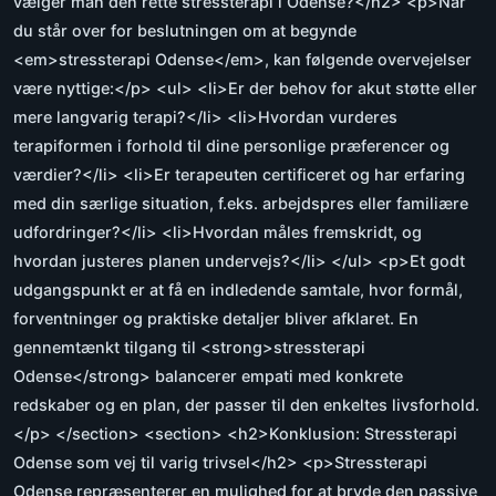
vælger man den rette stressterapi i Odense?</h2> <p>Når
du står over for beslutningen om at begynde
<em>stressterapi Odense</em>, kan følgende overvejelser
være nyttige:</p> <ul> <li>Er der behov for akut støtte eller
mere langvarig terapi?</li> <li>Hvordan vurderes
terapiformen i forhold til dine personlige præferencer og
værdier?</li> <li>Er terapeuten certificeret og har erfaring
med din særlige situation, f.eks. arbejdspres eller familiære
udfordringer?</li> <li>Hvordan måles fremskridt, og
hvordan justeres planen undervejs?</li> </ul> <p>Et godt
udgangspunkt er at få en indledende samtale, hvor formål,
forventninger og praktiske detaljer bliver afklaret. En
gennemtænkt tilgang til <strong>stressterapi
Odense</strong> balancerer empati med konkrete
redskaber og en plan, der passer til den enkeltes livsforhold.
</p> </section> <section> <h2>Konklusion: Stressterapi
Odense som vej til varig trivsel</h2> <p>Stressterapi
Odense repræsenterer en mulighed for at bryde den passive