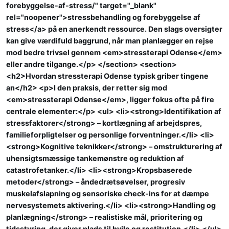
forebyggelse-af-stress/" target="_blank"
rel="noopener">stressbehandling og forebyggelse af
stress</a> på en anerkendt ressource. Den slags oversigter
kan give værdifuld baggrund, når man planlægger en rejse
mod bedre trivsel gennem <em>stressterapi Odense</em>
eller andre tilgange.</p> </section> <section>
<h2>Hvordan stressterapi Odense typisk griber tingene
an</h2> <p>I den praksis, der retter sig mod
<em>stressterapi Odense</em>, ligger fokus ofte på fire
centrale elementer:</p> <ul> <li><strong>Identifikation af
stressfaktorer</strong> – kortlægning af arbejdspres,
familieforpligtelser og personlige forventninger.</li> <li>
<strong>Kognitive teknikker</strong> – omstrukturering af
uhensigtsmæssige tankemønstre og reduktion af
catastrofetanker.</li> <li><strong>Kropsbaserede
metoder</strong> – åndedrætsøvelser, progresiv
muskelafslapning og sensoriske check-ins for at dæmpe
nervesystemets aktivering.</li> <li><strong>Handling og
planlægning</strong> – realistiske mål, prioritering og
tidsstyring, der giver plads til hvile og restitution.</li> </ul>