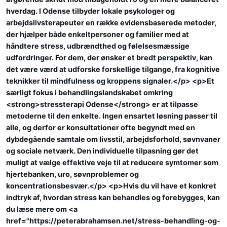
hverdag. I Odense tilbyder lokale psykologer og
arbejdslivsterapeuter en række evidensbaserede metoder,
der hjælper både enkeltpersoner og familier med at
håndtere stress, udbrændthed og følelsesmæssige
udfordringer. For dem, der ønsker et bredt perspektiv, kan
det være værd at udforske forskellige tilgange, fra kognitive
teknikker til mindfulness og kroppens signaler.</p> <p>Et
særligt fokus i behandlingslandskabet omkring
<strong>stressterapi Odense</strong> er at tilpasse
metoderne til den enkelte. Ingen ensartet løsning passer til
alle, og derfor er konsultationer ofte begyndt med en
dybdegående samtale om livsstil, arbejdsforhold, søvnvaner
og sociale netværk. Den individuelle tilpasning gør det
muligt at vælge effektive veje til at reducere symtomer som
hjertebanken, uro, søvnproblemer og
koncentrationsbesvær.</p> <p>Hvis du vil have et konkret
indtryk af, hvordan stress kan behandles og forebygges, kan
du læse mere om <a
href="https://peterabrahamsen.net/stress-behandling-og-