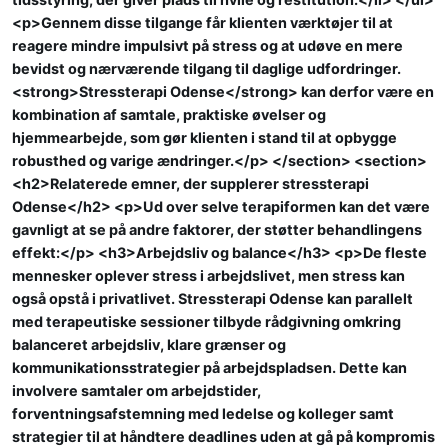
<p>Gennem disse tilgange får klienten værktøjer til at
reagere mindre impulsivt på stress og at udøve en mere
bevidst og nærværende tilgang til daglige udfordringer.
<strong>Stressterapi Odense</strong> kan derfor være en
kombination af samtale, praktiske øvelser og
hjemmearbejde, som gør klienten i stand til at opbygge
robusthed og varige ændringer.</p> </section> <section>
<h2>Relaterede emner, der supplerer stressterapi
Odense</h2> <p>Ud over selve terapiformen kan det være
gavnligt at se på andre faktorer, der støtter behandlingens
effekt:</p> <h3>Arbejdsliv og balance</h3> <p>De fleste
mennesker oplever stress i arbejdslivet, men stress kan
også opstå i privatlivet. Stressterapi Odense kan parallelt
med terapeutiske sessioner tilbyde rådgivning omkring
balanceret arbejdsliv, klare grænser og
kommunikationsstrategier på arbejdspladsen. Dette kan
involvere samtaler om arbejdstider,
forventningsafstemning med ledelse og kolleger samt
strategier til at håndtere deadlines uden at gå på kompromis