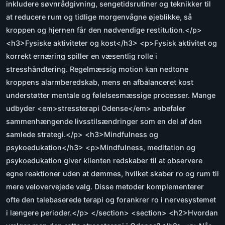
inkludere søvnrådgivning, sengetidsrutiner og teknikker til
at reducere rum og tidlige morgenvågne øjeblikke, så
kroppen og hjernen får den nødvendige restitution.</p>
<h3>Fysiske aktiviteter og kost</h3> <p>Fysisk aktivitet og
korrekt ernæring spiller en væsentlig rolle i
stresshåndtering. Regelmæssig motion kan nedtone
kroppens alarmberedskab, mens en afbalanceret kost
understøtter mentale og følelsesmæssige processer. Mange
udbyder <em>stressterapi Odense</em> anbefaler
sammenhængende livsstilsændringer som en del af den
samlede strategi.</p> <h3>Mindfulness og
psykoedukation</h3> <p>Mindfulness, meditation og
psykoedukation giver klienten redskaber til at observere
egne reaktioner uden at dømmes, hvilket skaber ro og rum til
mere velovervejede valg. Disse metoder komplementerer
ofte den talebaserede terapi og forankrer ro i nervesystemet
i længere perioder.</p> </section> <section> <h2>Hvordan