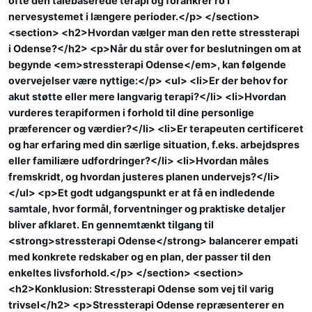
ofte den talebaserede terapi og forankrer ro i
nervesystemet i længere perioder.</p> </section>
<section> <h2>Hvordan vælger man den rette stressterapi
i Odense?</h2> <p>Når du står over for beslutningen om at
begynde <em>stressterapi Odense</em>, kan følgende
overvejelser være nyttige:</p> <ul> <li>Er der behov for
akut støtte eller mere langvarig terapi?</li> <li>Hvordan
vurderes terapiformen i forhold til dine personlige
præferencer og værdier?</li> <li>Er terapeuten certificeret
og har erfaring med din særlige situation, f.eks. arbejdspres
eller familiære udfordringer?</li> <li>Hvordan måles
fremskridt, og hvordan justeres planen undervejs?</li>
</ul> <p>Et godt udgangspunkt er at få en indledende
samtale, hvor formål, forventninger og praktiske detaljer
bliver afklaret. En gennemtænkt tilgang til
<strong>stressterapi Odense</strong> balancerer empati
med konkrete redskaber og en plan, der passer til den
enkeltes livsforhold.</p> </section> <section>
<h2>Konklusion: Stressterapi Odense som vej til varig
trivsel</h2> <p>Stressterapi Odense repræsenterer en