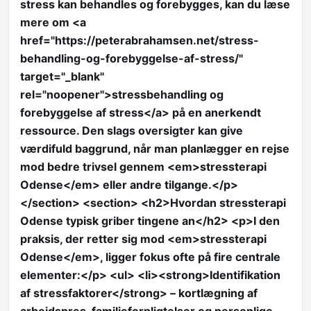
stress kan behandles og forebygges, kan du læse
mere om <a
href="https://peterabrahamsen.net/stress-
behandling-og-forebyggelse-af-stress/"
target="_blank"
rel="noopener">stressbehandling og
forebyggelse af stress</a> på en anerkendt
ressource. Den slags oversigter kan give
værdifuld baggrund, når man planlægger en rejse
mod bedre trivsel gennem <em>stressterapi
Odense</em> eller andre tilgange.</p>
</section> <section> <h2>Hvordan stressterapi
Odense typisk griber tingene an</h2> <p>I den
praksis, der retter sig mod <em>stressterapi
Odense</em>, ligger fokus ofte på fire centrale
elementer:</p> <ul> <li><strong>Identifikation
af stressfaktorer</strong> – kortlægning af
arbejdspres, familieforpligtelser og personlige