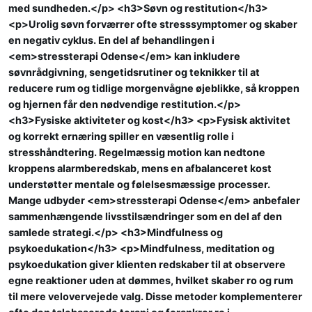
med sundheden.</p> <h3>Søvn og restitution</h3>
<p>Urolig søvn forværrer ofte stresssymptomer og skaber
en negativ cyklus. En del af behandlingen i
<em>stressterapi Odense</em> kan inkludere
søvnrådgivning, sengetidsrutiner og teknikker til at
reducere rum og tidlige morgenvågne øjeblikke, så kroppen
og hjernen får den nødvendige restitution.</p>
<h3>Fysiske aktiviteter og kost</h3> <p>Fysisk aktivitet
og korrekt ernæring spiller en væsentlig rolle i
stresshåndtering. Regelmæssig motion kan nedtone
kroppens alarmberedskab, mens en afbalanceret kost
understøtter mentale og følelsesmæssige processer.
Mange udbyder <em>stressterapi Odense</em> anbefaler
sammenhængende livsstilsændringer som en del af den
samlede strategi.</p> <h3>Mindfulness og
psykoedukation</h3> <p>Mindfulness, meditation og
psykoedukation giver klienten redskaber til at observere
egne reaktioner uden at dømmes, hvilket skaber ro og rum
til mere velovervejede valg. Disse metoder komplementerer