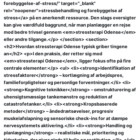
forebyggelse-af-stress/" target="_blank"
rel="noopener">stressbehandling og forebyggelse af
stress</a> på en anerkendt ressource. Den slags oversigter
kan give værdifuld baggrund, når man planlægger en rejse
mod bedre trivsel gennem <em>stressterapi Odense</em>
eller andre tilgange.</p> </section> <section>
<h2>Hvordan stressterapi Odense typisk griber tingene
an</h2> <p>I den praksis, der retter sig mod
<em>stressterapi Odense</em>, ligger fokus ofte på fire
centrale elementer:</p> <ul> <li><strong>Identifikation af
stressfaktorer</strong> – kortlægning af arbejdspres,
familieforpligtelser og personlige forventninger.</li> <li>
<strong>Kognitive teknikker</strong> – omstrukturering af
uhensigtsmæssige tankemønstre og reduktion af
catastrofetanker.</li> <li><strong>Kropsbaserede
metoder</strong> – åndedrætsøvelser, progresiv
muskelafslapning og sensoriske check-ins for at dæmpe
nervesystemets aktivering.</li> <li><strong>Handling og
planlægning</strong> – realistiske mål, prioritering og
tidsstyring, der giver plads til hvile og restitution.</li> </ul>