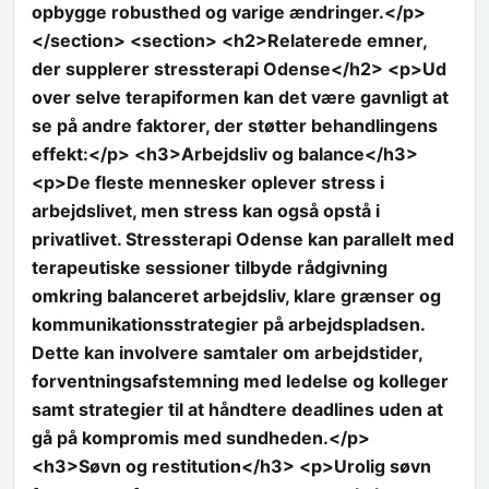
opbygge robusthed og varige ændringer.</p>
</section> <section> <h2>Relaterede emner,
der supplerer stressterapi Odense</h2> <p>Ud
over selve terapiformen kan det være gavnligt at
se på andre faktorer, der støtter behandlingens
effekt:</p> <h3>Arbejdsliv og balance</h3>
<p>De fleste mennesker oplever stress i
arbejdslivet, men stress kan også opstå i
privatlivet. Stressterapi Odense kan parallelt med
terapeutiske sessioner tilbyde rådgivning
omkring balanceret arbejdsliv, klare grænser og
kommunikationsstrategier på arbejdspladsen.
Dette kan involvere samtaler om arbejdstider,
forventningsafstemning med ledelse og kolleger
samt strategier til at håndtere deadlines uden at
gå på kompromis med sundheden.</p>
<h3>Søvn og restitution</h3> <p>Urolig søvn