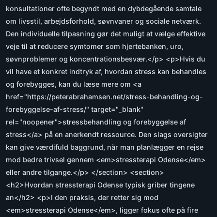
konsultationer ofte begyndt med en dybdegående samtale
om livsstil, arbejdsforhold, søvnvaner og sociale netværk.
Den individuelle tilpasning gør det muligt at vælge effektive
veje til at reducere symtomer som hjertebanken, uro,
søvnproblemer og koncentrationsbesvær.</p> <p>Hvis du
vil have et konkret indtryk af, hvordan stress kan behandles
og forebygges, kan du læse mere om <a
href="https://peterabrahamsen.net/stress-behandling-og-
forebyggelse-af-stress/" target="_blank"
rel="noopener">stressbehandling og forebyggelse af
stress</a> på en anerkendt ressource. Den slags oversigter
kan give værdifuld baggrund, når man planlægger en rejse
mod bedre trivsel gennem <em>stressterapi Odense</em>
eller andre tilgange.</p> </section> <section>
<h2>Hvordan stressterapi Odense typisk griber tingene
an</h2> <p>I den praksis, der retter sig mod
<em>stressterapi Odense</em>, ligger fokus ofte på fire