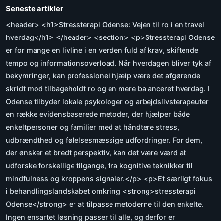
Seneste artikler
<header> <h1>Stressterapi Odense: Vejen til ro i en travel
hverdag</h1> </header> <section> <p>Stressterapi Odense
er for mange en livline i en verden fuld af krav, skiftende
tempo og informationsoverload. Når hverdagen bliver tyk af
bekymringer, kan professionel hjælp være det afgørende
skridt mod tilbageholdt ro og en mere balanceret hverdag. I
Odense tilbyder lokale psykologer og arbejdslivsterapeuter
en række evidensbaserede metoder, der hjælper både
enkeltpersoner og familier med at håndtere stress,
udbrændthed og følelsesmæssige udfordringer. For dem,
der ønsker et bredt perspektiv, kan det være værd at
udforske forskellige tilgange, fra kognitive teknikker til
mindfulness og kroppens signaler.</p> <p>Et særligt fokus
i behandlingslandskabet omkring <strong>stressterapi
Odense</strong> er at tilpasse metoderne til den enkelte.
Ingen ensartet løsning passer til alle, og derfor er