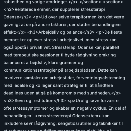
robusthed og varige ændringer.</p> </section> <section>
<h2>Relaterede emner, der supplerer stressterapi
Odense</h2> <p>Ud over selve terapiformen kan det være
gavnligt at se på andre faktorer, der støtter behandlingens
effekt:</p> <h3>Arbejdsliv og balance</h3> <p>De fleste
mennesker oplever stress i arbejdslivet, men stress kan
også opstå i privatlivet. Stressterapi Odense kan parallelt
med terapeutiske sessioner tilbyde rådgivning omkring
balanceret arbejdsliv, klare grænser og
kommunikationsstrategier på arbejdspladsen. Dette kan
involvere samtaler om arbejdstider, forventningsafstemning
med ledelse og kolleger samt strategier til at håndtere
deadlines uden at gå på kompromis med sundheden.</p>
<h3>Søvn og restitution</h3> <p>Urolig søvn forværrer
ofte stresssymptomer og skaber en negativ cyklus. En del af
behandlingen i <em>stressterapi Odense</em> kan
inkludere søvnrådgivning, sengetidsrutiner og teknikker til
at reducere rum og tidlige morgenvågne øjeblikke, så