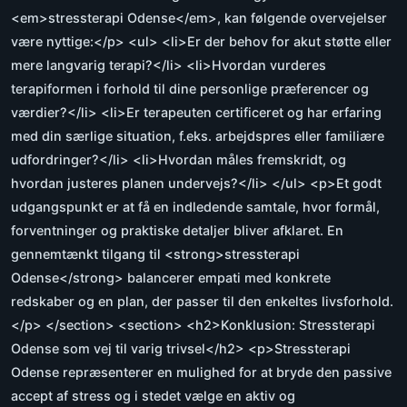
<em>stressterapi Odense</em>, kan følgende overvejelser
være nyttige:</p> <ul> <li>Er der behov for akut støtte eller
mere langvarig terapi?</li> <li>Hvordan vurderes
terapiformen i forhold til dine personlige præferencer og
værdier?</li> <li>Er terapeuten certificeret og har erfaring
med din særlige situation, f.eks. arbejdspres eller familiære
udfordringer?</li> <li>Hvordan måles fremskridt, og
hvordan justeres planen undervejs?</li> </ul> <p>Et godt
udgangspunkt er at få en indledende samtale, hvor formål,
forventninger og praktiske detaljer bliver afklaret. En
gennemtænkt tilgang til <strong>stressterapi
Odense</strong> balancerer empati med konkrete
redskaber og en plan, der passer til den enkeltes livsforhold.
</p> </section> <section> <h2>Konklusion: Stressterapi
Odense som vej til varig trivsel</h2> <p>Stressterapi
Odense repræsenterer en mulighed for at bryde den passive
accept af stress og i stedet vælge en aktiv og