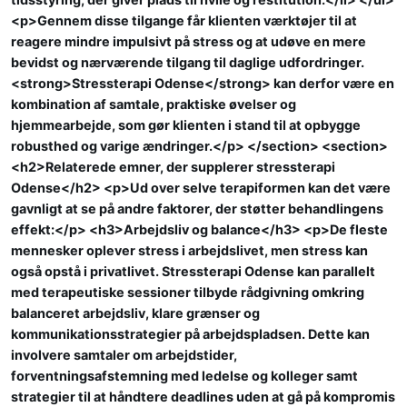
<p>Gennem disse tilgange får klienten værktøjer til at
reagere mindre impulsivt på stress og at udøve en mere
bevidst og nærværende tilgang til daglige udfordringer.
<strong>Stressterapi Odense</strong> kan derfor være en
kombination af samtale, praktiske øvelser og
hjemmearbejde, som gør klienten i stand til at opbygge
robusthed og varige ændringer.</p> </section> <section>
<h2>Relaterede emner, der supplerer stressterapi
Odense</h2> <p>Ud over selve terapiformen kan det være
gavnligt at se på andre faktorer, der støtter behandlingens
effekt:</p> <h3>Arbejdsliv og balance</h3> <p>De fleste
mennesker oplever stress i arbejdslivet, men stress kan
også opstå i privatlivet. Stressterapi Odense kan parallelt
med terapeutiske sessioner tilbyde rådgivning omkring
balanceret arbejdsliv, klare grænser og
kommunikationsstrategier på arbejdspladsen. Dette kan
involvere samtaler om arbejdstider,
forventningsafstemning med ledelse og kolleger samt
strategier til at håndtere deadlines uden at gå på kompromis