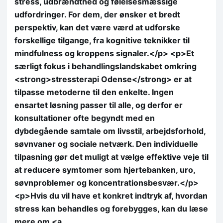
stress, udbrændthed og følelsesmæssige
udfordringer. For dem, der ønsker et bredt
perspektiv, kan det være værd at udforske
forskellige tilgange, fra kognitive teknikker til
mindfulness og kroppens signaler.</p> <p>Et
særligt fokus i behandlingslandskabet omkring
<strong>stressterapi Odense</strong> er at
tilpasse metoderne til den enkelte. Ingen
ensartet løsning passer til alle, og derfor er
konsultationer ofte begyndt med en
dybdegående samtale om livsstil, arbejdsforhold,
søvnvaner og sociale netværk. Den individuelle
tilpasning gør det muligt at vælge effektive veje til
at reducere symtomer som hjertebanken, uro,
søvnproblemer og koncentrationsbesvær.</p>
<p>Hvis du vil have et konkret indtryk af, hvordan
stress kan behandles og forebygges, kan du læse
mere om <a