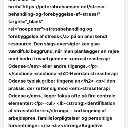
href="https://peterabrahamsen.net/stress-
behandling-og-forebyggelse-af-stress/"
target="_blank"
rel="noopener">stressbehandling og
forebyggelse af stress</a> på en anerkendt
ressource. Den slags oversigter kan give
værdifuld baggrund, når man planlægger en rejse
mod bedre trivsel gennem <em>stressterapi
Odense</em> eller andre tilgange.</p>
</section> <section> <h2>Hvordan stressterapi
Odense typisk griber tingene an</h2> <p>I den
praksis, der retter sig mod <em>stressterapi
Odense</em>, ligger fokus ofte på fire centrale
elementer:</p> <ul> <li><strong>Identifikation
af stressfaktorer</strong> – kortlægning af
arbejdspres, familieforpligtelser og personlige
forventninger.</li> <li><strong>Kognitive