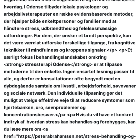
hverdag. I Odense tilbyder lokale psykologer og
arbejdslivsterapeuter en række evidensbaserede metoder,
der hjælper både enkeltpersoner og familier med at
håndtere stress, udbrændthed og følelsesmæssige
udfordringer. For dem, der ønsker et bredt perspektiv, kan
det være værd at udforske forskellige tilgange, fra kognitive
teknikker til mindfulness og kroppens signaler.</p> <p>Et
særligt fokus i behandlingslandskabet omkring
<strong>stressterapi Odense</strong> er at tilpasse
metoderne til den enkelte. Ingen ensartet løsning passer til
alle, og derfor er konsultationer ofte begyndt med en
dybdegående samtale om livsstil, arbejdsforhold, søvnvaner
og sociale netværk. Den individuelle tilpasning gør det
muligt at vælge effektive veje til at reducere symtomer som
hjertebanken, uro, søvnproblemer og
koncentrationsbesvær.</p> <p>Hvis du vil have et konkret
indtryk af, hvordan stress kan behandles og forebygges, kan
du læse mere om <a
href="https://peterabrahamsen.net/stress-behandling-og-