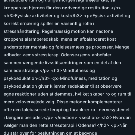
kroppen og hjernen får den nødvendige restitution.</p>
<h3>Fysiske aktiviteter og kost</h3> <p>Fysisk aktivitet og
korrekt ernæring spiller en væsentlig rolle i
stresshåndtering. Regelmæssig motion kan nedtone
kroppens alarmberedskab, mens en afbalanceret kost
understøtter mentale og følelsesmæssige processer. Mange
udbyder <em>stressterapi Odense</em> anbefaler
sammenhængende livsstilsændringer som en del af den
samlede strategi.</p> <h3>Mindfulness og
psykoedukation</h3> <p>Mindfulness, meditation og
psykoedukation giver klienten redskaber til at observere
egne reaktioner uden at dømmes, hvilket skaber ro og rum til
mere velovervejede valg. Disse metoder komplementerer
ofte den talebaserede terapi og forankrer ro i nervesystemet
i længere perioder.</p> </section> <section> <h2>Hvordan
vælger man den rette stressterapi i Odense?</h2> <p>Når
du står over for beslutningen om at begynde