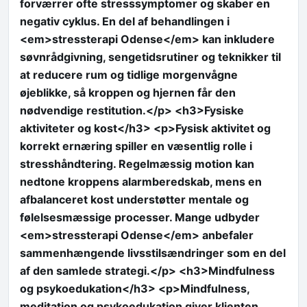
forværrer ofte stresssymptomer og skaber en
negativ cyklus. En del af behandlingen i
<em>stressterapi Odense</em> kan inkludere
søvnrådgivning, sengetidsrutiner og teknikker til
at reducere rum og tidlige morgenvågne
øjeblikke, så kroppen og hjernen får den
nødvendige restitution.</p> <h3>Fysiske
aktiviteter og kost</h3> <p>Fysisk aktivitet og
korrekt ernæring spiller en væsentlig rolle i
stresshåndtering. Regelmæssig motion kan
nedtone kroppens alarmberedskab, mens en
afbalanceret kost understøtter mentale og
følelsesmæssige processer. Mange udbyder
<em>stressterapi Odense</em> anbefaler
sammenhængende livsstilsændringer som en del
af den samlede strategi.</p> <h3>Mindfulness
og psykoedukation</h3> <p>Mindfulness,
meditation og psykoedukation giver klienten