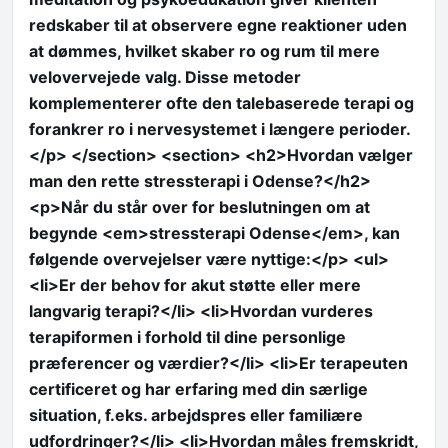
redskaber til at observere egne reaktioner uden
at dømmes, hvilket skaber ro og rum til mere
velovervejede valg. Disse metoder
komplementerer ofte den talebaserede terapi og
forankrer ro i nervesystemet i længere perioder.
</p> </section> <section> <h2>Hvordan vælger
man den rette stressterapi i Odense?</h2>
<p>Når du står over for beslutningen om at
begynde <em>stressterapi Odense</em>, kan
følgende overvejelser være nyttige:</p> <ul>
<li>Er der behov for akut støtte eller mere
langvarig terapi?</li> <li>Hvordan vurderes
terapiformen i forhold til dine personlige
præferencer og værdier?</li> <li>Er terapeuten
certificeret og har erfaring med din særlige
situation, f.eks. arbejdspres eller familiære
udfordringer?</li> <li>Hvordan måles fremskridt,