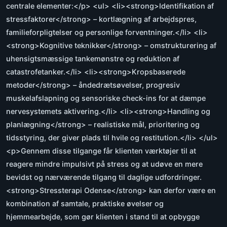
centrale elementer:</p> <ul> <li><strong>Identifikation af
stressfaktorer</strong> – kortlægning af arbejdspres,
familieforpligtelser og personlige forventninger.</li> <li>
<strong>Kognitive teknikker</strong> – omstrukturering af
uhensigtsmæssige tankemønstre og reduktion af
catastrofetanker.</li> <li><strong>Kropsbaserede
metoder</strong> – åndedrætsøvelser, progresiv
muskelafslapning og sensoriske check-ins for at dæmpe
nervesystemets aktivering.</li> <li><strong>Handling og
planlægning</strong> – realistiske mål, prioritering og
tidsstyring, der giver plads til hvile og restitution.</li> </ul>
<p>Gennem disse tilgange får klienten værktøjer til at
reagere mindre impulsivt på stress og at udøve en mere
bevidst og nærværende tilgang til daglige udfordringer.
<strong>Stressterapi Odense</strong> kan derfor være en
kombination af samtale, praktiske øvelser og
hjemmearbejde, som gør klienten i stand til at opbygge