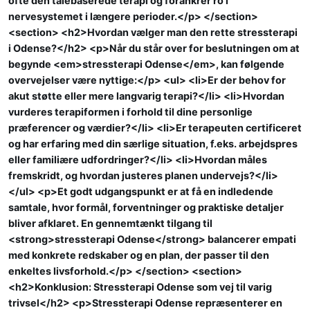
ofte den talebaserede terapi og forankrer ro i
nervesystemet i længere perioder.</p> </section>
<section> <h2>Hvordan vælger man den rette stressterapi
i Odense?</h2> <p>Når du står over for beslutningen om at
begynde <em>stressterapi Odense</em>, kan følgende
overvejelser være nyttige:</p> <ul> <li>Er der behov for
akut støtte eller mere langvarig terapi?</li> <li>Hvordan
vurderes terapiformen i forhold til dine personlige
præferencer og værdier?</li> <li>Er terapeuten certificeret
og har erfaring med din særlige situation, f.eks. arbejdspres
eller familiære udfordringer?</li> <li>Hvordan måles
fremskridt, og hvordan justeres planen undervejs?</li>
</ul> <p>Et godt udgangspunkt er at få en indledende
samtale, hvor formål, forventninger og praktiske detaljer
bliver afklaret. En gennemtænkt tilgang til
<strong>stressterapi Odense</strong> balancerer empati
med konkrete redskaber og en plan, der passer til den
enkeltes livsforhold.</p> </section> <section>
<h2>Konklusion: Stressterapi Odense som vej til varig
trivsel</h2> <p>Stressterapi Odense repræsenterer en