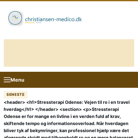
Skip to content
Menu
SENESTE
<header> <h1>Stressterapi Odense: Vejen til ro i en travel
hverdag</h1> </header> <section> <p>Stressterapi
Odense er for mange en livline i en verden fuld af krav,
skiftende tempo og informationsoverload. Når hverdagen
bliver tyk af bekymringer, kan professionel hjælp være det
afgørende skridt mod tilbageholdt ro og en mere balanceret