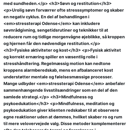
med sundheden.</p> <h3>Søvn og restitution</h3>
<p>Urolig søvn forværrer ofte stresssymptomer og skaber
en negativ cyklus. En del af behandlingen i
<em>stressterapi Odense</em> kan inkludere
søvnrådgivning, sengetidsrutiner og teknikker til at
reducere rum og tidlige morgenvågne øjeblikke, så kroppen
og hjernen får den nødvendige restitution.</p>
<h3>Fysiske aktiviteter og kost</h3> <p>Fysisk aktivitet
og korrekt ernæring spiller en væsentlig rolle i
stresshåndtering. Regelmæssig motion kan nedtone
kroppens alarmberedskab, mens en afbalanceret kost
understøtter mentale og følelsesmæssige processer.
Mange udbyder <em>stressterapi Odense</em> anbefaler
sammenhængende livsstilsændringer som en del af den
samlede strategi.</p> <h3>Mindfulness og
psykoedukation</h3> <p>Mindfulness, meditation og
psykoedukation giver klienten redskaber til at observere
egne reaktioner uden at dømmes, hvilket skaber ro og rum
til mere velovervejede valg. Disse metoder komplementerer