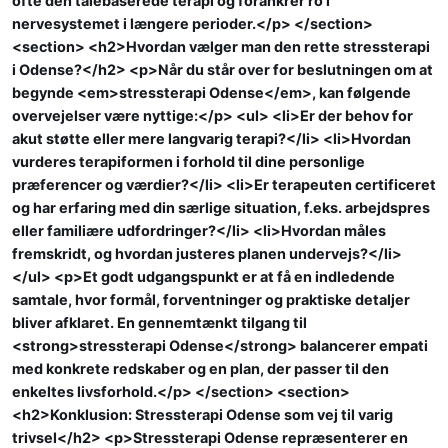
ofte den talebaserede terapi og forankrer ro i
nervesystemet i længere perioder.</p> </section>
<section> <h2>Hvordan vælger man den rette stressterapi
i Odense?</h2> <p>Når du står over for beslutningen om at
begynde <em>stressterapi Odense</em>, kan følgende
overvejelser være nyttige:</p> <ul> <li>Er der behov for
akut støtte eller mere langvarig terapi?</li> <li>Hvordan
vurderes terapiformen i forhold til dine personlige
præferencer og værdier?</li> <li>Er terapeuten certificeret
og har erfaring med din særlige situation, f.eks. arbejdspres
eller familiære udfordringer?</li> <li>Hvordan måles
fremskridt, og hvordan justeres planen undervejs?</li>
</ul> <p>Et godt udgangspunkt er at få en indledende
samtale, hvor formål, forventninger og praktiske detaljer
bliver afklaret. En gennemtænkt tilgang til
<strong>stressterapi Odense</strong> balancerer empati
med konkrete redskaber og en plan, der passer til den
enkeltes livsforhold.</p> </section> <section>
<h2>Konklusion: Stressterapi Odense som vej til varig
trivsel</h2> <p>Stressterapi Odense repræsenterer en