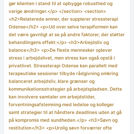
gør klienten i stand til at opbygge robusthed og
varige ændringer.</p> </section> <section>
<h2>Relaterede emner, der supplerer stressterapi
Odense</h2> <p>Ud over selve terapiformen kan
det være gavnligt at se på andre faktorer, der støtter
behandlingens effekt:</p> <h3>Arbejdsliv og
balance</h3> <p>De fleste mennesker oplever
stress i arbejdslivet, men stress kan også opstå i
privatlivet. Stressterapi Odense kan parallelt med
terapeutiske sessioner tilbyde rådgivning omkring
balanceret arbejdsliv, klare grænser og
kommunikationsstrategier på arbejdspladsen. Dette
kan involvere samtaler om arbejdstider,
forventningsafstemning med ledelse og kolleger
samt strategier til at håndtere deadlines uden at gå
på kompromis med sundheden.</p> <h3>Søvn og
restitution</h3> <p>Urolig søvn forværrer ofte