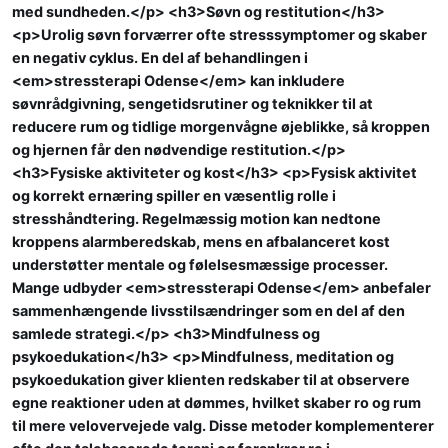
med sundheden.</p> <h3>Søvn og restitution</h3>
<p>Urolig søvn forværrer ofte stresssymptomer og skaber
en negativ cyklus. En del af behandlingen i
<em>stressterapi Odense</em> kan inkludere
søvnrådgivning, sengetidsrutiner og teknikker til at
reducere rum og tidlige morgenvågne øjeblikke, så kroppen
og hjernen får den nødvendige restitution.</p>
<h3>Fysiske aktiviteter og kost</h3> <p>Fysisk aktivitet
og korrekt ernæring spiller en væsentlig rolle i
stresshåndtering. Regelmæssig motion kan nedtone
kroppens alarmberedskab, mens en afbalanceret kost
understøtter mentale og følelsesmæssige processer.
Mange udbyder <em>stressterapi Odense</em> anbefaler
sammenhængende livsstilsændringer som en del af den
samlede strategi.</p> <h3>Mindfulness og
psykoedukation</h3> <p>Mindfulness, meditation og
psykoedukation giver klienten redskaber til at observere
egne reaktioner uden at dømmes, hvilket skaber ro og rum
til mere velovervejede valg. Disse metoder komplementerer