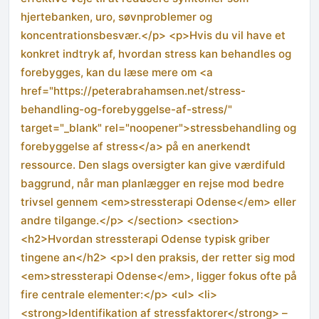
hjertebanken, uro, søvnproblemer og
koncentrationsbesvær.</p> <p>Hvis du vil have et
konkret indtryk af, hvordan stress kan behandles og
forebygges, kan du læse mere om <a
href="https://peterabrahamsen.net/stress-
behandling-og-forebyggelse-af-stress/"
target="_blank" rel="noopener">stressbehandling og
forebyggelse af stress</a> på en anerkendt
ressource. Den slags oversigter kan give værdifuld
baggrund, når man planlægger en rejse mod bedre
trivsel gennem <em>stressterapi Odense</em> eller
andre tilgange.</p> </section> <section>
<h2>Hvordan stressterapi Odense typisk griber
tingene an</h2> <p>I den praksis, der retter sig mod
<em>stressterapi Odense</em>, ligger fokus ofte på
fire centrale elementer:</p> <ul> <li>
<strong>Identifikation af stressfaktorer</strong> –