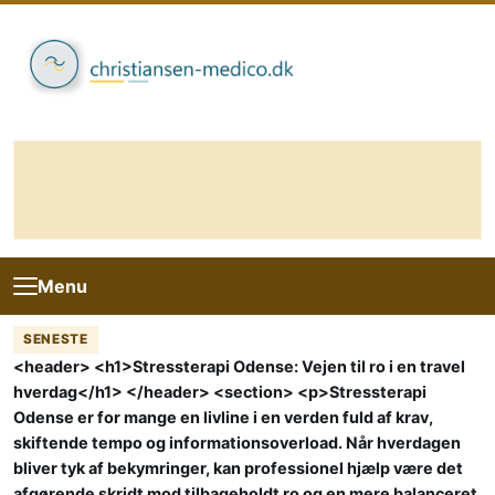
Skip to content
Menu
SENESTE
<header> <h1>Stressterapi Odense: Vejen til ro i en travel
hverdag</h1> </header> <section> <p>Stressterapi
Odense er for mange en livline i en verden fuld af krav,
skiftende tempo og informationsoverload. Når hverdagen
bliver tyk af bekymringer, kan professionel hjælp være det
afgørende skridt mod tilbageholdt ro og en mere balanceret