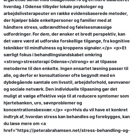
hverdag. I Odense tilbyder lokale psykologer og
arbejdslivsterapeuter en række evidensbaserede metoder,
der hjælper både enkeltpersoner og familier med at
håndtere stress, udbrændthed og følelsesmæssige
udfordringer. For dem, der ønsker et bredt perspektiv, kan
det være værd at udforske forskellige tilgange, fra kognitive
teknikker til mindfulness og kroppens signaler.</p> <p>Et
særligt fokus i behandlingslandskabet omkring
<strong>stressterapi Odense</strong> er at tilpasse
metoderne til den enkelte. Ingen ensartet løsning passer til
alle, og derfor er konsultationer ofte begyndt med en
dybdegående samtale om livsstil, arbejdsforhold, søvnvaner
og sociale netværk. Den individuelle tilpasning gør det
muligt at vælge effektive veje til at reducere symtomer som
hjertebanken, uro, søvnproblemer og
koncentrationsbesvær.</p> <p>Hvis du vil have et konkret
indtryk af, hvordan stress kan behandles og forebygges, kan
du læse mere om <a
href="https://peterabrahamsen.net/stress-behandling-og-