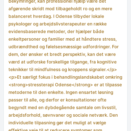
bekymringer, kan professionel hjælp være det
afgørende skridt mod tilbageholdt ro og en mere
balanceret hverdag. I Odense tilbyder lokale
psykologer og arbejdslivsterapeuter en række
evidensbaserede metoder, der hjælper både
enkeltpersoner og familier med at håndtere stress,
udbrændthed og følelsesmæssige udfordringer. For
dem, der ønsker et bredt perspektiv, kan det være
værd at udforske forskellige tilgange, fra kognitive
teknikker til mindfulness og kroppens signaler.</p>
<p>Et særligt fokus i behandlingslandskabet omkring
<strong>stressterapi Odense</strong> er at tilpasse
metoderne til den enkelte. Ingen ensartet løsning
passer til alle, og derfor er konsultationer ofte
begyndt med en dybdegående samtale om livsstil,
arbejdsforhold, søvnvaner og sociale netværk. Den
individuelle tilpasning gør det muligt at vælge
effektive veje til at reducere symtomer som