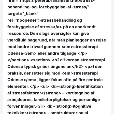
href="https://peterabrahamsen.net/stress-
behandling-og-forebyggelse-af-stress/"
target="_blank"
rel="noopener">stressbehandling og
forebyggelse af stress</a> på en anerkendt
ressource. Den slags oversigter kan give
værdifuld baggrund, når man planlægger en rejse
mod bedre trivsel gennem <em>stressterapi
Odense</em> eller andre tilgange.</p>
</section> <section> <h2>Hvordan stressterapi
Odense typisk griber tingene an</h2> <p>I den
praksis, der retter sig mod <em>stressterapi
Odense</em>, ligger fokus ofte på fire centrale
elementer:</p> <ul> <li><strong>Identifikation
af stressfaktorer</strong> – kortlægning af
arbejdspres, familieforpligtelser og personlige
forventninger.</li> <li><strong>Kognitive
teknikker</strong> – omstrukturering af