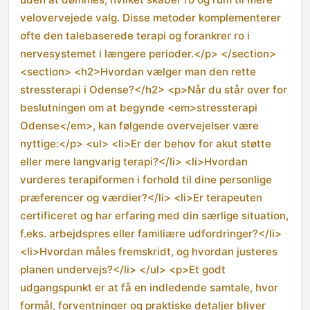
velovervejede valg. Disse metoder komplementerer
ofte den talebaserede terapi og forankrer ro i
nervesystemet i længere perioder.</p> </section>
<section> <h2>Hvordan vælger man den rette
stressterapi i Odense?</h2> <p>Når du står over for
beslutningen om at begynde <em>stressterapi
Odense</em>, kan følgende overvejelser være
nyttige:</p> <ul> <li>Er der behov for akut støtte
eller mere langvarig terapi?</li> <li>Hvordan
vurderes terapiformen i forhold til dine personlige
præferencer og værdier?</li> <li>Er terapeuten
certificeret og har erfaring med din særlige situation,
f.eks. arbejdspres eller familiære udfordringer?</li>
<li>Hvordan måles fremskridt, og hvordan justeres
planen undervejs?</li> </ul> <p>Et godt
udgangspunkt er at få en indledende samtale, hvor
formål, forventninger og praktiske detaljer bliver