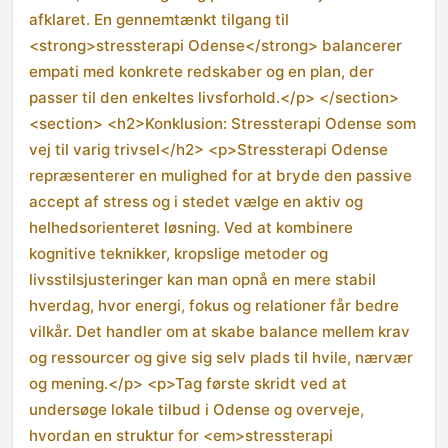
afklaret. En gennemtænkt tilgang til
<strong>stressterapi Odense</strong> balancerer
empati med konkrete redskaber og en plan, der
passer til den enkeltes livsforhold.</p> </section>
<section> <h2>Konklusion: Stressterapi Odense som
vej til varig trivsel</h2> <p>Stressterapi Odense
repræsenterer en mulighed for at bryde den passive
accept af stress og i stedet vælge en aktiv og
helhedsorienteret løsning. Ved at kombinere
kognitive teknikker, kropslige metoder og
livsstilsjusteringer kan man opnå en mere stabil
hverdag, hvor energi, fokus og relationer får bedre
vilkår. Det handler om at skabe balance mellem krav
og ressourcer og give sig selv plads til hvile, nærvær
og mening.</p> <p>Tag første skridt ved at
undersøge lokale tilbud i Odense og overveje,
hvordan en struktur for <em>stressterapi