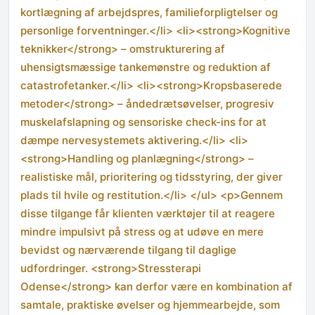
kortlægning af arbejdspres, familieforpligtelser og
personlige forventninger.</li> <li><strong>Kognitive
teknikker</strong> – omstrukturering af
uhensigtsmæssige tankemønstre og reduktion af
catastrofetanker.</li> <li><strong>Kropsbaserede
metoder</strong> – åndedrætsøvelser, progresiv
muskelafslapning og sensoriske check-ins for at
dæmpe nervesystemets aktivering.</li> <li>
<strong>Handling og planlægning</strong> –
realistiske mål, prioritering og tidsstyring, der giver
plads til hvile og restitution.</li> </ul> <p>Gennem
disse tilgange får klienten værktøjer til at reagere
mindre impulsivt på stress og at udøve en mere
bevidst og nærværende tilgang til daglige
udfordringer. <strong>Stressterapi
Odense</strong> kan derfor være en kombination af
samtale, praktiske øvelser og hjemmearbejde, som