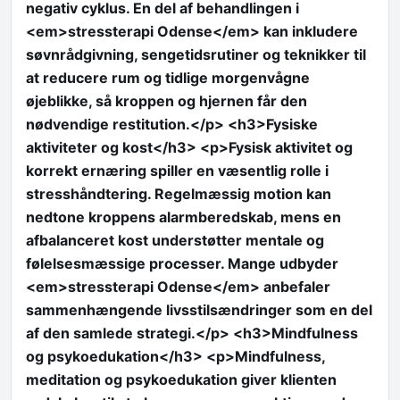
negativ cyklus. En del af behandlingen i
<em>stressterapi Odense</em> kan inkludere
søvnrådgivning, sengetidsrutiner og teknikker til
at reducere rum og tidlige morgenvågne
øjeblikke, så kroppen og hjernen får den
nødvendige restitution.</p> <h3>Fysiske
aktiviteter og kost</h3> <p>Fysisk aktivitet og
korrekt ernæring spiller en væsentlig rolle i
stresshåndtering. Regelmæssig motion kan
nedtone kroppens alarmberedskab, mens en
afbalanceret kost understøtter mentale og
følelsesmæssige processer. Mange udbyder
<em>stressterapi Odense</em> anbefaler
sammenhængende livsstilsændringer som en del
af den samlede strategi.</p> <h3>Mindfulness
og psykoedukation</h3> <p>Mindfulness,
meditation og psykoedukation giver klienten