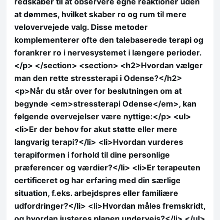
redskaber til at observere egne reaktioner uden
at dømmes, hvilket skaber ro og rum til mere
velovervejede valg. Disse metoder
komplementerer ofte den talebaserede terapi og
forankrer ro i nervesystemet i længere perioder.
</p> </section> <section> <h2>Hvordan vælger
man den rette stressterapi i Odense?</h2>
<p>Når du står over for beslutningen om at
begynde <em>stressterapi Odense</em>, kan
følgende overvejelser være nyttige:</p> <ul>
<li>Er der behov for akut støtte eller mere
langvarig terapi?</li> <li>Hvordan vurderes
terapiformen i forhold til dine personlige
præferencer og værdier?</li> <li>Er terapeuten
certificeret og har erfaring med din særlige
situation, f.eks. arbejdspres eller familiære
udfordringer?</li> <li>Hvordan måles fremskridt,
og hvordan justeres planen undervejs?</li> </ul>