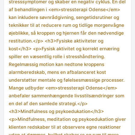
stresssymptomer og skaber en negativ cyklus. En del
af behandlingen i <em>stressterapi Odense</em>
kan inkludere søvnrådgivning, sengetidsrutiner og
teknikker til at reducere rum og tidlige morgenvågne
øjeblikke, så kroppen og hjernen får den nødvendige
restitution.</p> <h3>Fysiske aktiviteter og
kost</h3> <p>Fysisk aktivitet og korrekt ernæring
spiller en væsentlig rolle i stresshåndtering.
Regelmæssig motion kan nedtone kroppens
alarmberedskab, mens en afbalanceret kost
understøtter mentale og følelsesmæssige processer.
Mange udbyder <em>stressterapi Odense</em>
anbefaler sammenhængende livsstilsændringer som
en del af den samlede strategi.</p>
<h3>Mindfulness og psykoedukation</h3>
<p>Mindfulness, meditation og psykoedukation giver
klienten redskaber til at observere egne reaktioner
uden at dømmes, hvilket skaber ro og rum til mere