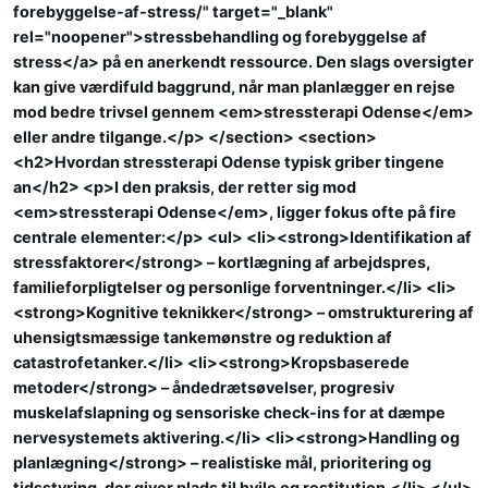
forebyggelse-af-stress/" target="_blank"
rel="noopener">stressbehandling og forebyggelse af
stress</a> på en anerkendt ressource. Den slags oversigter
kan give værdifuld baggrund, når man planlægger en rejse
mod bedre trivsel gennem <em>stressterapi Odense</em>
eller andre tilgange.</p> </section> <section>
<h2>Hvordan stressterapi Odense typisk griber tingene
an</h2> <p>I den praksis, der retter sig mod
<em>stressterapi Odense</em>, ligger fokus ofte på fire
centrale elementer:</p> <ul> <li><strong>Identifikation af
stressfaktorer</strong> – kortlægning af arbejdspres,
familieforpligtelser og personlige forventninger.</li> <li>
<strong>Kognitive teknikker</strong> – omstrukturering af
uhensigtsmæssige tankemønstre og reduktion af
catastrofetanker.</li> <li><strong>Kropsbaserede
metoder</strong> – åndedrætsøvelser, progresiv
muskelafslapning og sensoriske check-ins for at dæmpe
nervesystemets aktivering.</li> <li><strong>Handling og
planlægning</strong> – realistiske mål, prioritering og
tidsstyring, der giver plads til hvile og restitution.</li> </ul>