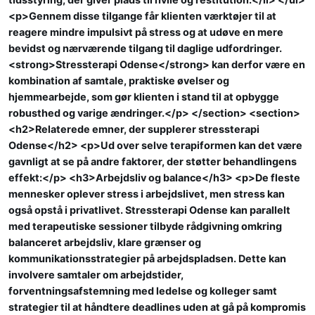
<p>Gennem disse tilgange får klienten værktøjer til at
reagere mindre impulsivt på stress og at udøve en mere
bevidst og nærværende tilgang til daglige udfordringer.
<strong>Stressterapi Odense</strong> kan derfor være en
kombination af samtale, praktiske øvelser og
hjemmearbejde, som gør klienten i stand til at opbygge
robusthed og varige ændringer.</p> </section> <section>
<h2>Relaterede emner, der supplerer stressterapi
Odense</h2> <p>Ud over selve terapiformen kan det være
gavnligt at se på andre faktorer, der støtter behandlingens
effekt:</p> <h3>Arbejdsliv og balance</h3> <p>De fleste
mennesker oplever stress i arbejdslivet, men stress kan
også opstå i privatlivet. Stressterapi Odense kan parallelt
med terapeutiske sessioner tilbyde rådgivning omkring
balanceret arbejdsliv, klare grænser og
kommunikationsstrategier på arbejdspladsen. Dette kan
involvere samtaler om arbejdstider,
forventningsafstemning med ledelse og kolleger samt
strategier til at håndtere deadlines uden at gå på kompromis