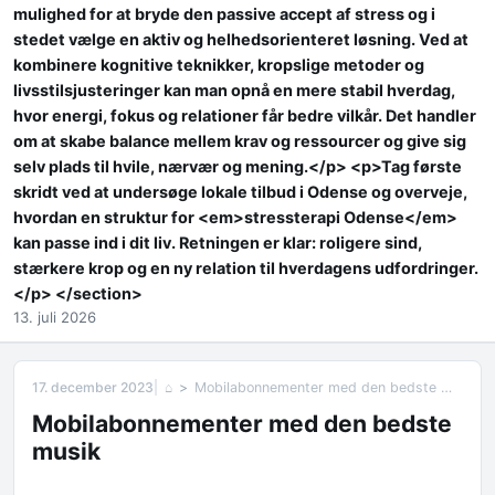
mulighed for at bryde den passive accept af stress og i
stedet vælge en aktiv og helhedsorienteret løsning. Ved at
kombinere kognitive teknikker, kropslige metoder og
livsstilsjusteringer kan man opnå en mere stabil hverdag,
hvor energi, fokus og relationer får bedre vilkår. Det handler
om at skabe balance mellem krav og ressourcer og give sig
selv plads til hvile, nærvær og mening.</p> <p>Tag første
skridt ved at undersøge lokale tilbud i Odense og overveje,
hvordan en struktur for <em>stressterapi Odense</em>
kan passe ind i dit liv. Retningen er klar: roligere sind,
stærkere krop og en ny relation til hverdagens udfordringer.
</p> </section>
13. juli 2026
17. december 2023
⌂
Mobilabonnementer med den bedste musik
Mobilabonnementer med den bedste
musik