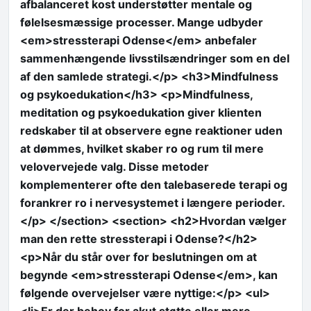
afbalanceret kost understøtter mentale og
følelsesmæssige processer. Mange udbyder
<em>stressterapi Odense</em> anbefaler
sammenhængende livsstilsændringer som en del
af den samlede strategi.</p> <h3>Mindfulness
og psykoedukation</h3> <p>Mindfulness,
meditation og psykoedukation giver klienten
redskaber til at observere egne reaktioner uden
at dømmes, hvilket skaber ro og rum til mere
velovervejede valg. Disse metoder
komplementerer ofte den talebaserede terapi og
forankrer ro i nervesystemet i længere perioder.
</p> </section> <section> <h2>Hvordan vælger
man den rette stressterapi i Odense?</h2>
<p>Når du står over for beslutningen om at
begynde <em>stressterapi Odense</em>, kan
følgende overvejelser være nyttige:</p> <ul>