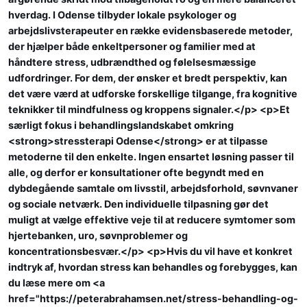
hverdag. I Odense tilbyder lokale psykologer og
arbejdslivsterapeuter en række evidensbaserede metoder,
der hjælper både enkeltpersoner og familier med at
håndtere stress, udbrændthed og følelsesmæssige
udfordringer. For dem, der ønsker et bredt perspektiv, kan
det være værd at udforske forskellige tilgange, fra kognitive
teknikker til mindfulness og kroppens signaler.</p> <p>Et
særligt fokus i behandlingslandskabet omkring
<strong>stressterapi Odense</strong> er at tilpasse
metoderne til den enkelte. Ingen ensartet løsning passer til
alle, og derfor er konsultationer ofte begyndt med en
dybdegående samtale om livsstil, arbejdsforhold, søvnvaner
og sociale netværk. Den individuelle tilpasning gør det
muligt at vælge effektive veje til at reducere symtomer som
hjertebanken, uro, søvnproblemer og
koncentrationsbesvær.</p> <p>Hvis du vil have et konkret
indtryk af, hvordan stress kan behandles og forebygges, kan
du læse mere om <a
href="https://peterabrahamsen.net/stress-behandling-og-