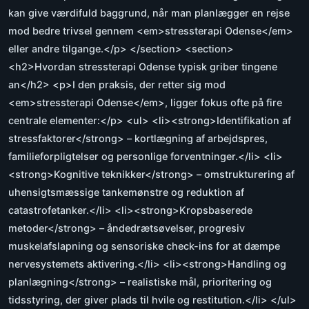
kan give værdifuld baggrund, når man planlægger en rejse
mod bedre trivsel gennem <em>stressterapi Odense</em>
eller andre tilgange.</p> </section> <section>
<h2>Hvordan stressterapi Odense typisk griber tingene
an</h2> <p>I den praksis, der retter sig mod
<em>stressterapi Odense</em>, ligger fokus ofte på fire
centrale elementer:</p> <ul> <li><strong>Identifikation af
stressfaktorer</strong> – kortlægning af arbejdspres,
familieforpligtelser og personlige forventninger.</li> <li>
<strong>Kognitive teknikker</strong> – omstrukturering af
uhensigtsmæssige tankemønstre og reduktion af
catastrofetanker.</li> <li><strong>Kropsbaserede
metoder</strong> – åndedrætsøvelser, progresiv
muskelafslapning og sensoriske check-ins for at dæmpe
nervesystemets aktivering.</li> <li><strong>Handling og
planlægning</strong> – realistiske mål, prioritering og
tidsstyring, der giver plads til hvile og restitution.</li> </ul>