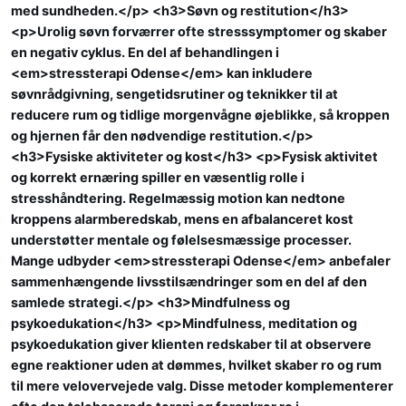
med sundheden.</p> <h3>Søvn og restitution</h3>
<p>Urolig søvn forværrer ofte stresssymptomer og skaber
en negativ cyklus. En del af behandlingen i
<em>stressterapi Odense</em> kan inkludere
søvnrådgivning, sengetidsrutiner og teknikker til at
reducere rum og tidlige morgenvågne øjeblikke, så kroppen
og hjernen får den nødvendige restitution.</p>
<h3>Fysiske aktiviteter og kost</h3> <p>Fysisk aktivitet
og korrekt ernæring spiller en væsentlig rolle i
stresshåndtering. Regelmæssig motion kan nedtone
kroppens alarmberedskab, mens en afbalanceret kost
understøtter mentale og følelsesmæssige processer.
Mange udbyder <em>stressterapi Odense</em> anbefaler
sammenhængende livsstilsændringer som en del af den
samlede strategi.</p> <h3>Mindfulness og
psykoedukation</h3> <p>Mindfulness, meditation og
psykoedukation giver klienten redskaber til at observere
egne reaktioner uden at dømmes, hvilket skaber ro og rum
til mere velovervejede valg. Disse metoder komplementerer