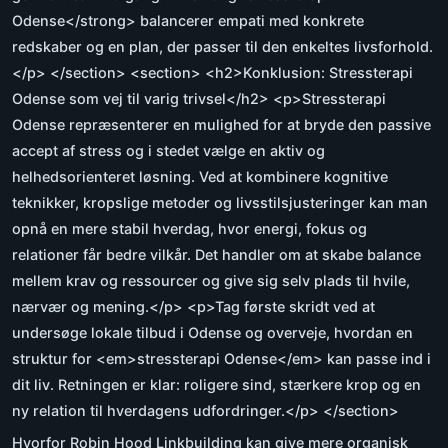
Odense</strong> balancerer empati med konkrete
redskaber og en plan, der passer til den enkeltes livsforhold.
</p> </section> <section> <h2>Konklusion: Stressterapi
Odense som vej til varig trivsel</h2> <p>Stressterapi
Odense repræsenterer en mulighed for at bryde den passive
accept af stress og i stedet vælge en aktiv og
helhedsorienteret løsning. Ved at kombinere kognitive
teknikker, kropslige metoder og livsstilsjusteringer kan man
opnå en mere stabil hverdag, hvor energi, fokus og
relationer får bedre vilkår. Det handler om at skabe balance
mellem krav og ressourcer og give sig selv plads til hvile,
nærvær og mening.</p> <p>Tag første skridt ved at
undersøge lokale tilbud i Odense og overveje, hvordan en
struktur for <em>stressterapi Odense</em> kan passe ind i
dit liv. Retningen er klar: roligere sind, stærkere krop og en
ny relation til hverdagens udfordringer.</p> </section>
Hvorfor Robin Hood Linkbuilding kan give mere organisk