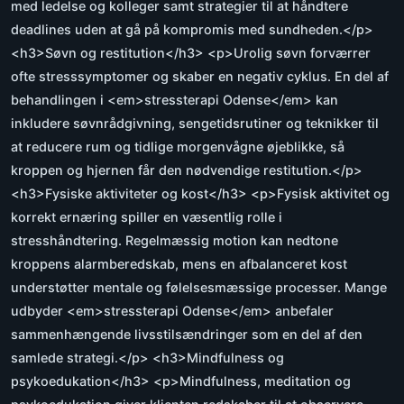
med ledelse og kolleger samt strategier til at håndtere
deadlines uden at gå på kompromis med sundheden.</p>
<h3>Søvn og restitution</h3> <p>Urolig søvn forværrer
ofte stresssymptomer og skaber en negativ cyklus. En del af
behandlingen i <em>stressterapi Odense</em> kan
inkludere søvnrådgivning, sengetidsrutiner og teknikker til
at reducere rum og tidlige morgenvågne øjeblikke, så
kroppen og hjernen får den nødvendige restitution.</p>
<h3>Fysiske aktiviteter og kost</h3> <p>Fysisk aktivitet og
korrekt ernæring spiller en væsentlig rolle i
stresshåndtering. Regelmæssig motion kan nedtone
kroppens alarmberedskab, mens en afbalanceret kost
understøtter mentale og følelsesmæssige processer. Mange
udbyder <em>stressterapi Odense</em> anbefaler
sammenhængende livsstilsændringer som en del af den
samlede strategi.</p> <h3>Mindfulness og
psykoedukation</h3> <p>Mindfulness, meditation og