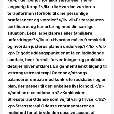
<li>Er der behov for akut støtte eller mere
langvarig terapi?</li> <li>Hvordan vurderes
terapiformen i forhold til dine personlige
præferencer og værdier?</li> <li>Er terapeuten
certificeret og har erfaring med din særlige
situation, f.eks. arbejdspres eller familiære
udfordringer?</li> <li>Hvordan måles fremskridt,
og hvordan justeres planen undervejs?</li> </ul>
<p>Et godt udgangspunkt er at få en indledende
samtale, hvor formål, forventninger og praktiske
detaljer bliver afklaret. En gennemtænkt tilgang til
<strong>stressterapi Odense</strong>
balancerer empati med konkrete redskaber og en
plan, der passer til den enkeltes livsforhold.</p>
</section> <section> <h2>Konklusion:
Stressterapi Odense som vej til varig trivsel</h2>
<p>Stressterapi Odense repræsenterer en
mulighed for at bryde den passive accept af