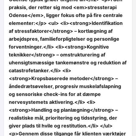
praksis, der retter sig mod <em>stressterapi
Odense</em>, ligger fokus ofte på fire centrale
elementer:</p> <ul> <li><strong>Identifikation
af stressfaktorer</strong> – kortlægning af
arbejdspres, familieforpligtelser og personlige
forventninger.</li> <li><strong>Kognitive
teknikker</strong> – omstrukturering af
uhensigtsmæssige tankemønstre og reduktion af
catastrofetanker.</li> <li>
<strong>Kropsbaserede metoder</strong> –
åndedrætsøvelser, progresiv muskelafslapning
og sensoriske check-ins for at dæmpe
nervesystemets aktivering.</li> <li>
<strong>Handling og planlægning</strong> –
realistiske mål, prioritering og tidsstyring, der
giver plads til hvile og restitution.</li> </ul>
<p>Gennem disse tilgange får klienten værktøjer