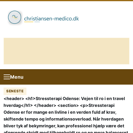
Skip to content
Menu
SENESTE
<header> <h1>Stressterapi Odense: Vejen til ro i en travel
hverdag</h1> </header> <section> <p>Stressterapi
Odense er for mange en livline i en verden fuld af krav,
skiftende tempo og informationsoverload. Når hverdagen
bliver tyk af bekymringer, kan professionel hjælp være det
afgørende skridt mod tilbageholdt ro og en mere balanceret