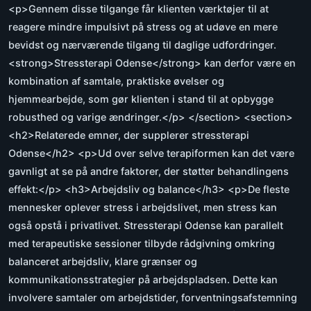
<p>Gennem disse tilgange får klienten værktøjer til at
reagere mindre impulsivt på stress og at udøve en mere
bevidst og nærværende tilgang til daglige udfordringer.
<strong>Stressterapi Odense</strong> kan derfor være en
kombination af samtale, praktiske øvelser og
hjemmearbejde, som gør klienten i stand til at opbygge
robusthed og varige ændringer.</p> </section> <section>
<h2>Relaterede emner, der supplerer stressterapi
Odense</h2> <p>Ud over selve terapiformen kan det være
gavnligt at se på andre faktorer, der støtter behandlingens
effekt:</p> <h3>Arbejdsliv og balance</h3> <p>De fleste
mennesker oplever stress i arbejdslivet, men stress kan
også opstå i privatlivet. Stressterapi Odense kan parallelt
med terapeutiske sessioner tilbyde rådgivning omkring
balanceret arbejdsliv, klare grænser og
kommunikationsstrategier på arbejdspladsen. Dette kan
involvere samtaler om arbejdstider, forventningsafstemning