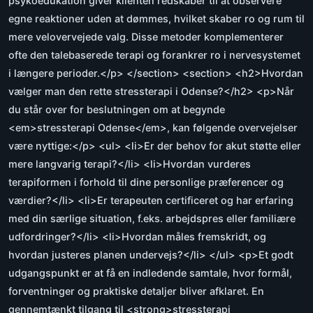
psykoedukation giver klienten redskaber til at observere
egne reaktioner uden at dømmes, hvilket skaber ro og rum til
mere velovervejede valg. Disse metoder komplementerer
ofte den talebaserede terapi og forankrer ro i nervesystemet
i længere perioder.</p> </section> <section> <h2>Hvordan
vælger man den rette stressterapi i Odense?</h2> <p>Når
du står over for beslutningen om at begynde
<em>stressterapi Odense</em>, kan følgende overvejelser
være nyttige:</p> <ul> <li>Er der behov for akut støtte eller
mere langvarig terapi?</li> <li>Hvordan vurderes
terapiformen i forhold til dine personlige præferencer og
værdier?</li> <li>Er terapeuten certificeret og har erfaring
med din særlige situation, f.eks. arbejdspres eller familiære
udfordringer?</li> <li>Hvordan måles fremskridt, og
hvordan justeres planen undervejs?</li> </ul> <p>Et godt
udgangspunkt er at få en indledende samtale, hvor formål,
forventninger og praktiske detaljer bliver afklaret. En
gennemtænkt tilgang til <strong>stressterapi