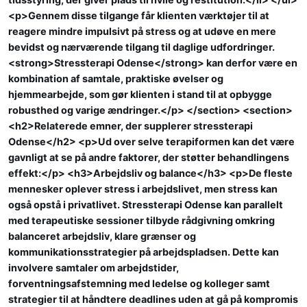
<p>Gennem disse tilgange får klienten værktøjer til at
reagere mindre impulsivt på stress og at udøve en mere
bevidst og nærværende tilgang til daglige udfordringer.
<strong>Stressterapi Odense</strong> kan derfor være en
kombination af samtale, praktiske øvelser og
hjemmearbejde, som gør klienten i stand til at opbygge
robusthed og varige ændringer.</p> </section> <section>
<h2>Relaterede emner, der supplerer stressterapi
Odense</h2> <p>Ud over selve terapiformen kan det være
gavnligt at se på andre faktorer, der støtter behandlingens
effekt:</p> <h3>Arbejdsliv og balance</h3> <p>De fleste
mennesker oplever stress i arbejdslivet, men stress kan
også opstå i privatlivet. Stressterapi Odense kan parallelt
med terapeutiske sessioner tilbyde rådgivning omkring
balanceret arbejdsliv, klare grænser og
kommunikationsstrategier på arbejdspladsen. Dette kan
involvere samtaler om arbejdstider,
forventningsafstemning med ledelse og kolleger samt
strategier til at håndtere deadlines uden at gå på kompromis