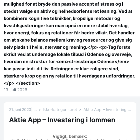
mulighed for at bryde den passive accept af stress og i
stedet vælge en aktiv og helhedsorienteret løsning. Ved at
kombinere kognitive teknikker, kropslige metoder og
livsstilsjusteringer kan man opnå en mere stabil hverdag,
hvor energi, fokus og relationer får bedre vilkår. Det handler
om at skabe balance mellem krav og ressourcer og give sig
selv plads til hvile, nærvær og mening.</p> <p>Tag første
skridt ved at undersøge lokale tilbud i Odense og overveje,
hvordan en struktur for <em>stressterapi Odense</em>
kan passe ind i dit liv. Retningen er klar: roligere sind,
stærkere krop og en ny relation til hverdagens udfordringer.
</p> </section>
13. juli 2026
21. juni 2023
⌂
Ikke-kategoriseret
Aktie App – Investering i lommen
Aktie App – Investering i lommen