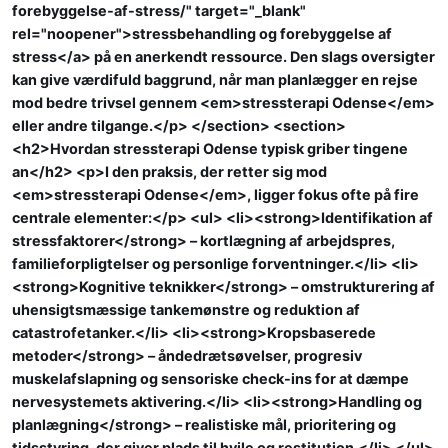
forebyggelse-af-stress/" target="_blank"
rel="noopener">stressbehandling og forebyggelse af
stress</a> på en anerkendt ressource. Den slags oversigter
kan give værdifuld baggrund, når man planlægger en rejse
mod bedre trivsel gennem <em>stressterapi Odense</em>
eller andre tilgange.</p> </section> <section>
<h2>Hvordan stressterapi Odense typisk griber tingene
an</h2> <p>I den praksis, der retter sig mod
<em>stressterapi Odense</em>, ligger fokus ofte på fire
centrale elementer:</p> <ul> <li><strong>Identifikation af
stressfaktorer</strong> – kortlægning af arbejdspres,
familieforpligtelser og personlige forventninger.</li> <li>
<strong>Kognitive teknikker</strong> – omstrukturering af
uhensigtsmæssige tankemønstre og reduktion af
catastrofetanker.</li> <li><strong>Kropsbaserede
metoder</strong> – åndedrætsøvelser, progresiv
muskelafslapning og sensoriske check-ins for at dæmpe
nervesystemets aktivering.</li> <li><strong>Handling og
planlægning</strong> – realistiske mål, prioritering og
tidsstyring, der giver plads til hvile og restitution.</li> </ul>