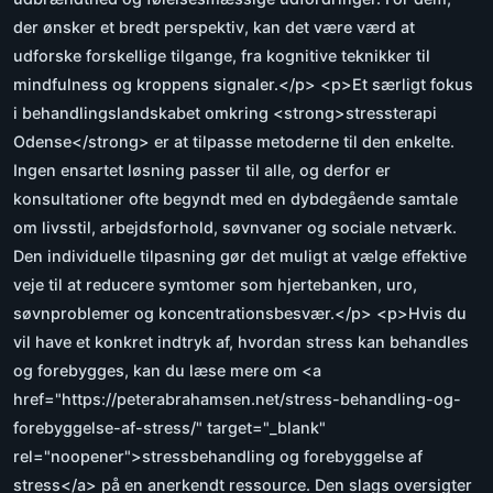
der ønsker et bredt perspektiv, kan det være værd at
udforske forskellige tilgange, fra kognitive teknikker til
mindfulness og kroppens signaler.</p> <p>Et særligt fokus
i behandlingslandskabet omkring <strong>stressterapi
Odense</strong> er at tilpasse metoderne til den enkelte.
Ingen ensartet løsning passer til alle, og derfor er
konsultationer ofte begyndt med en dybdegående samtale
om livsstil, arbejdsforhold, søvnvaner og sociale netværk.
Den individuelle tilpasning gør det muligt at vælge effektive
veje til at reducere symtomer som hjertebanken, uro,
søvnproblemer og koncentrationsbesvær.</p> <p>Hvis du
vil have et konkret indtryk af, hvordan stress kan behandles
og forebygges, kan du læse mere om <a
href="https://peterabrahamsen.net/stress-behandling-og-
forebyggelse-af-stress/" target="_blank"
rel="noopener">stressbehandling og forebyggelse af
stress</a> på en anerkendt ressource. Den slags oversigter