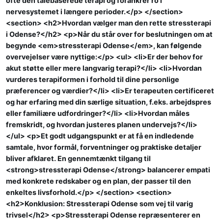
ofte den talebaserede terapi og forankrer ro i
nervesystemet i længere perioder.</p> </section>
<section> <h2>Hvordan vælger man den rette stressterapi
i Odense?</h2> <p>Når du står over for beslutningen om at
begynde <em>stressterapi Odense</em>, kan følgende
overvejelser være nyttige:</p> <ul> <li>Er der behov for
akut støtte eller mere langvarig terapi?</li> <li>Hvordan
vurderes terapiformen i forhold til dine personlige
præferencer og værdier?</li> <li>Er terapeuten certificeret
og har erfaring med din særlige situation, f.eks. arbejdspres
eller familiære udfordringer?</li> <li>Hvordan måles
fremskridt, og hvordan justeres planen undervejs?</li>
</ul> <p>Et godt udgangspunkt er at få en indledende
samtale, hvor formål, forventninger og praktiske detaljer
bliver afklaret. En gennemtænkt tilgang til
<strong>stressterapi Odense</strong> balancerer empati
med konkrete redskaber og en plan, der passer til den
enkeltes livsforhold.</p> </section> <section>
<h2>Konklusion: Stressterapi Odense som vej til varig
trivsel</h2> <p>Stressterapi Odense repræsenterer en