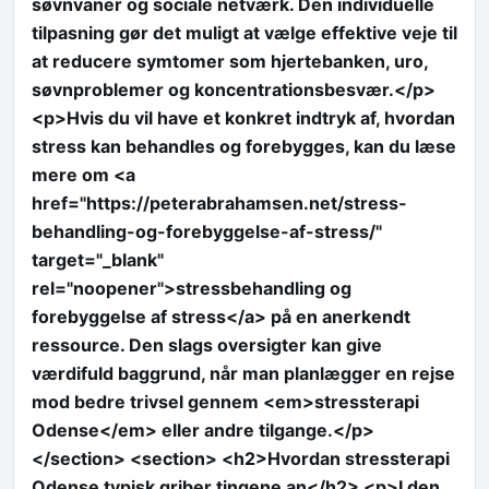
søvnvaner og sociale netværk. Den individuelle
tilpasning gør det muligt at vælge effektive veje til
at reducere symtomer som hjertebanken, uro,
søvnproblemer og koncentrationsbesvær.</p>
<p>Hvis du vil have et konkret indtryk af, hvordan
stress kan behandles og forebygges, kan du læse
mere om <a
href="https://peterabrahamsen.net/stress-
behandling-og-forebyggelse-af-stress/"
target="_blank"
rel="noopener">stressbehandling og
forebyggelse af stress</a> på en anerkendt
ressource. Den slags oversigter kan give
værdifuld baggrund, når man planlægger en rejse
mod bedre trivsel gennem <em>stressterapi
Odense</em> eller andre tilgange.</p>
</section> <section> <h2>Hvordan stressterapi
Odense typisk griber tingene an</h2> <p>I den